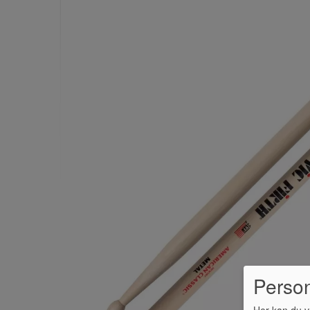
Perso
Her kan du v