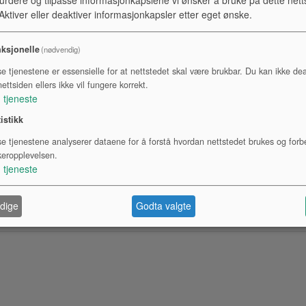
ktiver eller deaktiver informasjonkapsler etter eget ønske.
ksjonelle
(nødvendig)
se tjenestene er essensielle for at nettstedet skal være brukbar. Du kan ikke dea
ettsiden ellers ikke vil fungere korrekt.
1
tjeneste
tistikk
se tjenestene analyserer dataene for å forstå hvordan nettstedet brukes og forb
keropplevelsen.
1
tjeneste
dige
Godta valgte