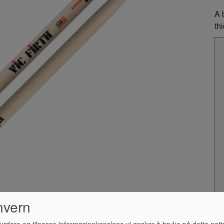
A 
th
nvern
urdere og tilpasse informasjonkapslene vi ønsker å bruke på dette nett