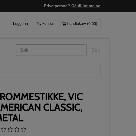
Privatperson?
Gå til intune.no
Logg inn
Ny kunde
Handlekurv (
0,00
)
Søk
ROMMESTIKKE, VIC
MERICAN CLASSIC,
ETAL