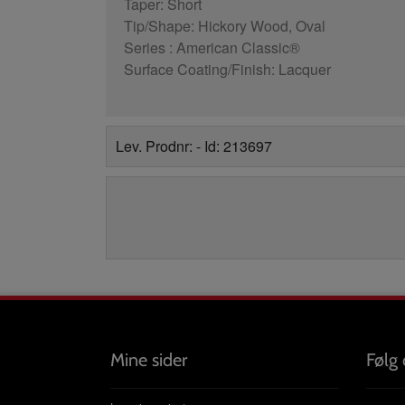
Taper: Short
Tip/Shape: Hickory Wood, Oval
Series : American Classic®
Surface Coating/Finish: Lacquer
Lev. Prodnr: - Id: 213697
Mine sider
Følg 