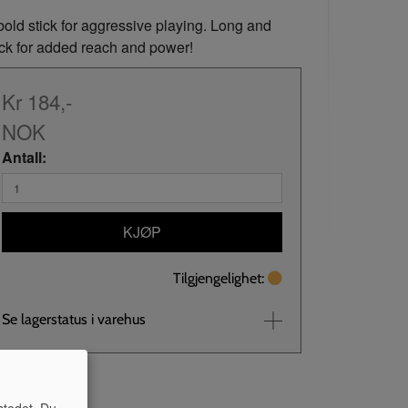
bold stick for aggressive playing. Long and
ick for added reach and power!
Kr 184,-
NOK
Antall:
KJØP
Tilgjengelighet:
Se lagerstatus i varehus
stedet. Du