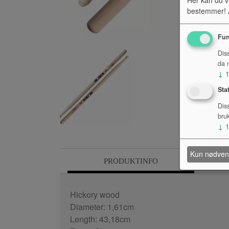
bestemmer! A
Fun
Dis
da n
↓
Sta
Dis
bru
↓
Kun nødven
PRODUKTINFO
Hickory wood
Diameter: 1,61cm
Length: 43,18cm