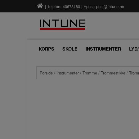
| Telefon: 40673180 | Epost:
post@intune.no
KORPS
SKOLE
INSTRUMENTER
LYD
Forside
/
Instrumenter
/
Tromme
/
Trommestikke
/
Tromm