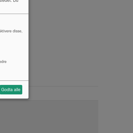
ktivere disse,
edre
Godta alle