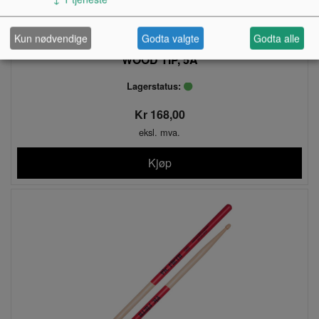
Kun nødvendige
Godta valgte
Godta alle
TROMMESTIKKE, VIC AMERICAN CLASSIC
WOOD TIP, 5A
Lagerstatus:
Kr 168,00
eksl. mva.
Kjøp