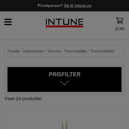
Privatperson?
Gå til intune.no
(
0,00
)
Forside
/
Instrumenter
/
Tromme
/
Trommestikke
/ Trommestikker
PRISFILTER
Viser 24 produkter