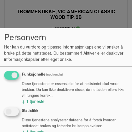
TROMMESTIKKE, VIC AMERICAN CLASSIC
WOOD TIP, 2B
Lagerstatus:
Personvern
Kr 168,00
Her kan du vurdere og tilpasse informasjonkapslene vi ønsker å
eksl. mva.
bruke på dette nettstedet. Du bestemmer! Aktiver eller deaktiver
Kjøp
informasjonkapsler etter eget ønske.
Funksjonelle
(nødvendig)
Disse tjenestene er essensielle for at nettstedet skal være
brukbar. Du kan ikke deaktivere disse, da nettsiden ellers ikke
vil fungere korrekt.
↓
1
tjeneste
Statistikk
Disse tjenestene analyserer dataene for å forstå hvordan
nettstedet brukes og forbedre brukeropplevelsen.
↓
1
tjeneste