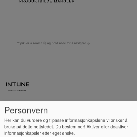
Trykk for å zoome
og hold nede for å navigere
Personvern
STATIV, BARCHIMES, LP
Her kan du vurdere og tilpasse informasjonkapslene vi ønsker å
bruke på dette nettstedet. Du bestemmer! Aktiver eller deaktiver
LP472
informasjonkapsler etter eget ønske.