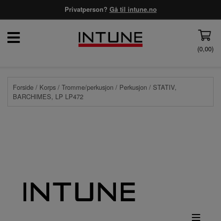
Privatperson?
Gå til intune.no
(
0,00
)
Forside
/
Korps
/
Tromme/perkusjon
/
Perkusjon
/ STATIV,
BARCHIMES, LP LP472