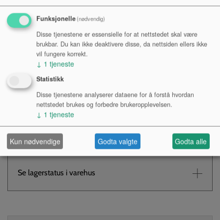
Funksjonelle
(nødvendig)
Disse tjenestene er essensielle for at nettstedet skal være
brukbar. Du kan ikke deaktivere disse, da nettsiden ellers ikke
Kr 872,-
vil fungere korrekt.
↓
1
tjeneste
NOK
Statistikk
Antall:
Disse tjenestene analyserer dataene for å forstå hvordan
nettstedet brukes og forbedre brukeropplevelsen.
↓
1
tjeneste
KJØP
Kun nødvendige
Godta valgte
Godta alle
Tilgjengelighet:
Se lagerstatus i varehus