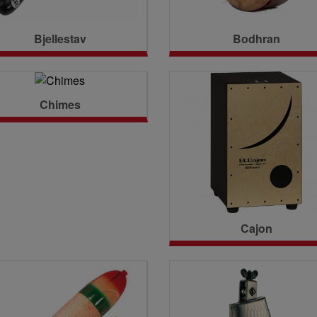
Bjellestav
Bodhran
Chimes
Cajon