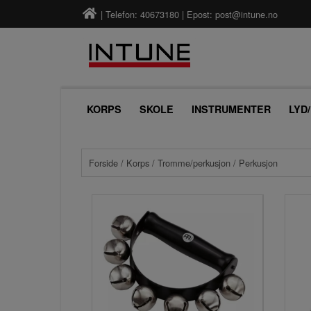
| Telefon: 40673180 | Epost:
post@intune.no
KORPS
SKOLE
INSTRUMENTER
LYD
Forside
/
Korps
/
Tromme/perkusjon
/ Perkusjon