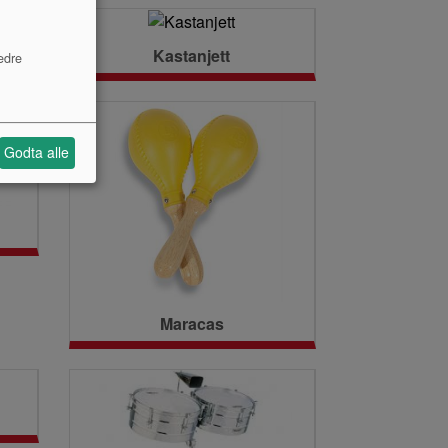
Kastanjett
edre
Godta alle
Maracas