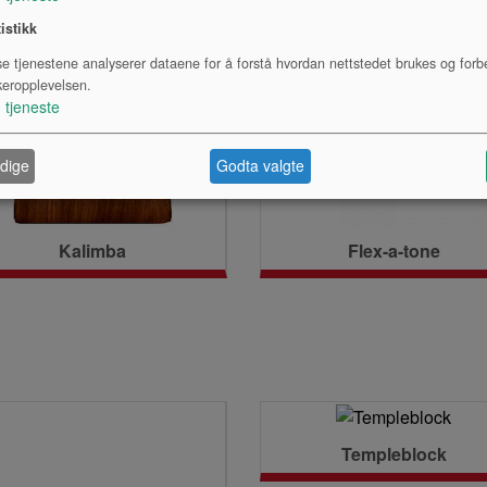
tistikk
se tjenestene analyserer dataene for å forstå hvordan nettstedet brukes og forb
keropplevelsen.
1
tjeneste
dige
Godta valgte
Kalimba
Flex-a-tone
Templeblock