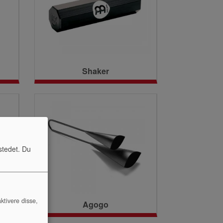
Shaker
stedet. Du
ktivere disse,
Agogo