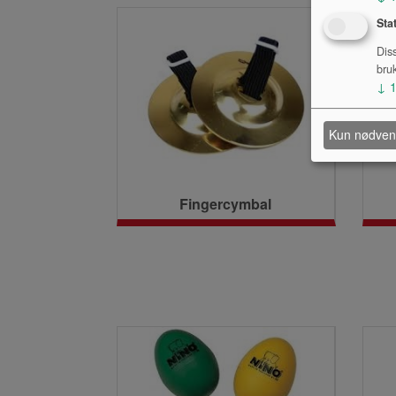
Sta
Dis
bru
↓
Kun nødven
Fingercymbal