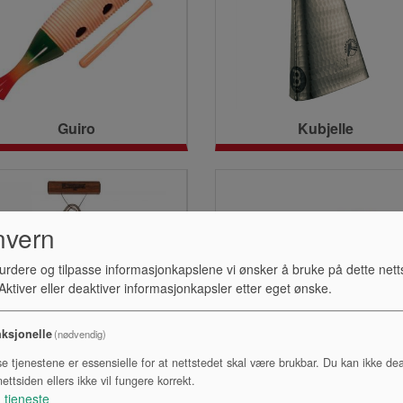
Guiro
Kubjelle
nvern
urdere og tilpasse informasjonkapslene vi ønsker å bruke på dette nett
ktiver eller deaktiver informasjonkapsler etter eget ønske.
ksjonelle
(nødvendig)
se tjenestene er essensielle for at nettstedet skal være brukbar. Du kan ikke dea
Triangel
Woodblock
ettsiden ellers ikke vil fungere korrekt.
1
tjeneste