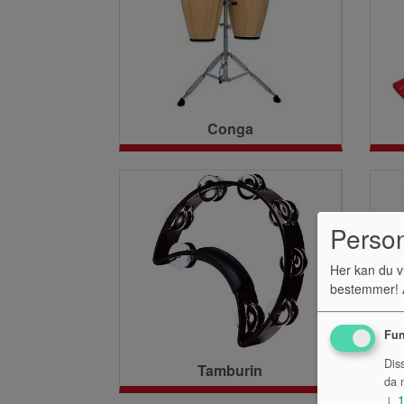
Conga
Perso
Her kan du v
bestemmer! A
Fun
Dis
Tamburin
da n
↓