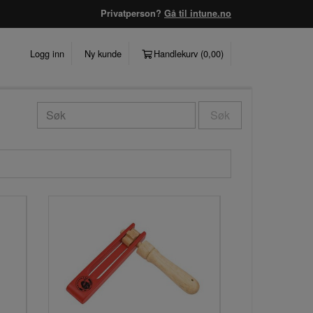
Privatperson?
Gå til intune.no
Logg inn
Ny kunde
Handlekurv (
0,00
)
Søk