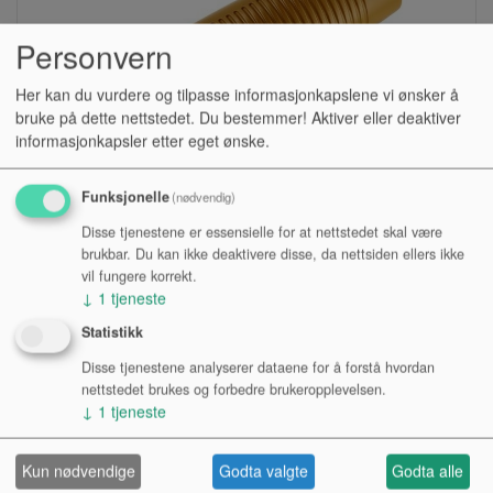
Personvern
Her kan du vurdere og tilpasse informasjonkapslene vi ønsker å
bruke på dette nettstedet. Du bestemmer! Aktiver eller deaktiver
informasjonkapsler etter eget ønske.
Funksjonelle
(nødvendig)
GUIRO, MEINL GU9
Disse tjenestene er essensielle for at nettstedet skal være
brukbar. Du kan ikke deaktivere disse, da nettsiden ellers ikke
vil fungere korrekt.
Lagerstatus:
↓
1
tjeneste
Kr 590,00
Statistikk
eksl. mva.
Disse tjenestene analyserer dataene for å forstå hvordan
nettstedet brukes og forbedre brukeropplevelsen.
Kjøp
↓
1
tjeneste
Kun nødvendige
Godta valgte
Godta alle