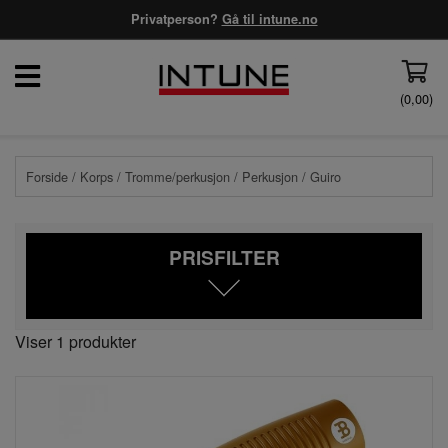
Privatperson?
Gå til intune.no
(
0,00
)
Forside
/
Korps
/
Tromme/perkusjon
/
Perkusjon
/ Guiro
PRISFILTER
Viser 1 produkter