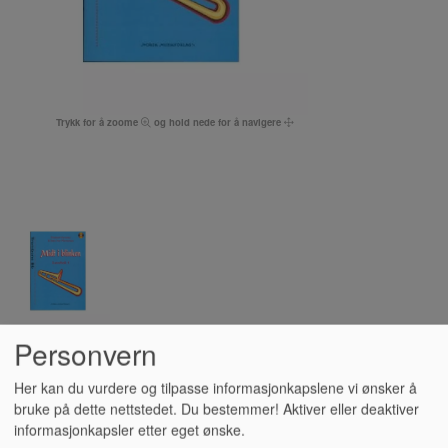
Trykk for å zoome
og hold nede for å navigere
Personvern
MIDT I BLINKEN 1 -
Her kan du vurdere og tilpasse informasjonkapslene vi ønsker å
bruke på dette nettstedet. Du bestemmer! Aktiver eller deaktiver
TROMBONE BB M/CD
informasjonkapsler etter eget ønske.