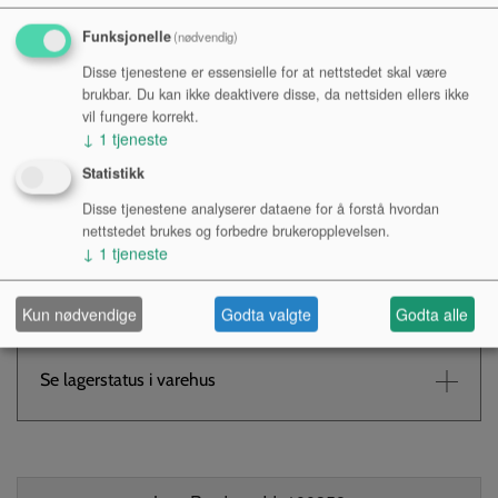
Funksjonelle
(nødvendig)
Disse tjenestene er essensielle for at nettstedet skal være
brukbar. Du kan ikke deaktivere disse, da nettsiden ellers ikke
Kr 290,-
vil fungere korrekt.
↓
1
tjeneste
NOK
Statistikk
Antall:
Disse tjenestene analyserer dataene for å forstå hvordan
nettstedet brukes og forbedre brukeropplevelsen.
↓
1
tjeneste
KJØP
Kun nødvendige
Godta valgte
Godta alle
Tilgjengelighet:
Se lagerstatus i varehus