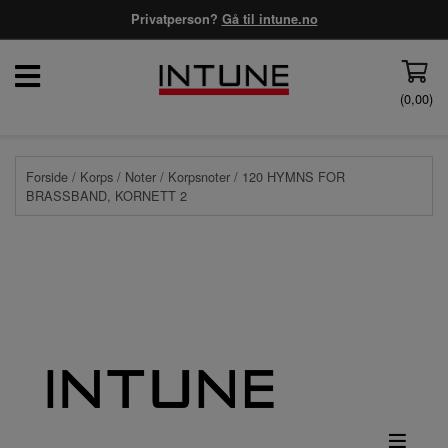
Privatperson?
Gå til intune.no
(
0,00
)
Forside
/
Korps
/
Noter
/
Korpsnoter
/ 120 HYMNS FOR
BRASSBAND, KORNETT 2