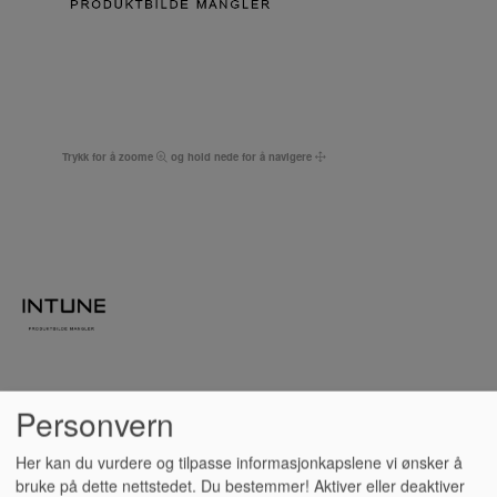
Trykk for å zoome
og hold nede for å navigere
Personvern
120 HYMNS FOR
Her kan du vurdere og tilpasse informasjonkapslene vi ønsker å
BRASSBAND, KORNETT 2
bruke på dette nettstedet. Du bestemmer! Aktiver eller deaktiver