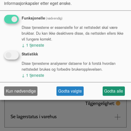
informasjonkapsler etter eget ønske.
Funksjonelle
(nødvendig)
Ray Steadman-Allen, arrangør Brass BandSelection -
Disse tjenestene er essensielle for at nettstedet skal være
Religiøst
brukbar. Du kan ikke deaktivere disse, da nettsiden ellers ikke
vil fungere korrekt.
Kr 140,-
↓
1
tjeneste
Statistikk
NOK
Disse tjenestene analyserer dataene for å forstå hvordan
Antall:
nettstedet brukes og forbedre brukeropplevelsen.
↓
1
tjeneste
KJØP
Kun nødvendige
Godta valgte
Godta alle
Tilgjengelighet:
Se lagerstatus i varehus