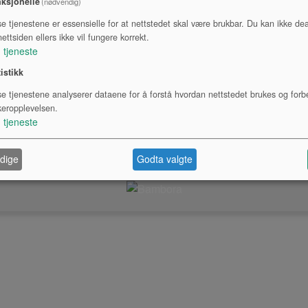
ksjonelle
(nødvendig)
se tjenestene er essensielle for at nettstedet skal være brukbar. Du kan ikke dea
ettsiden ellers ikke vil fungere korrekt.
1
tjeneste
tistikk
se tjenestene analyserer dataene for å forstå hvordan nettstedet brukes og forb
keropplevelsen.
1
tjeneste
© 2026 InTune AS, City Nord, Stormyrveien 20, 8008, BODØ, 40673180
dige
Godta valgte