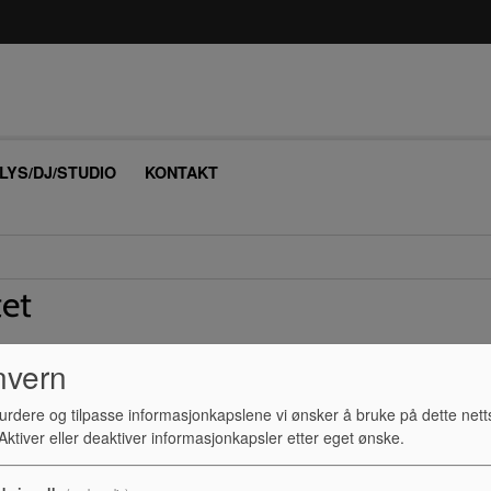
/LYS/DJ/STUDIO
KONTAKT
tet
nvern
urdere og tilpasse informasjonkapslene vi ønsker å bruke på dette nett
ktiver eller deaktiver informasjonkapsler etter eget ønske.
oss