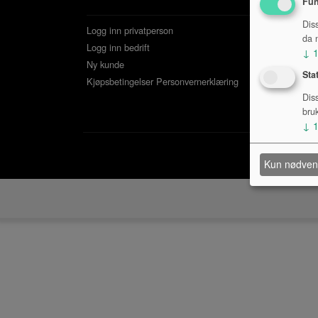
Fun
Dis
Logg inn privatperson
da n
Logg inn bedrift
↓
Ny kunde
Sta
Kjøpsbetingelser
Personvernerklæring
Dis
bru
↓
Kun nødven