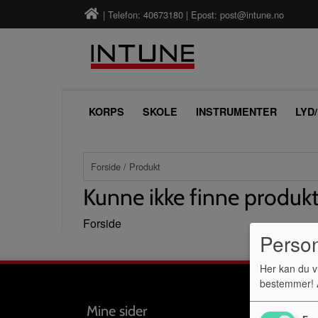
| Telefon: 40673180 | Epost:
post@intune.no
KORPS
SKOLE
INSTRUMENTER
LYD
Forside
/ Produkt
Kunne ikke finne produk
Forside
Perso
Her kan du v
bestemmer! A
Mine sider
Følg 