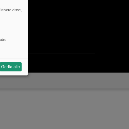
ktivere disse,
edre
Godta alle