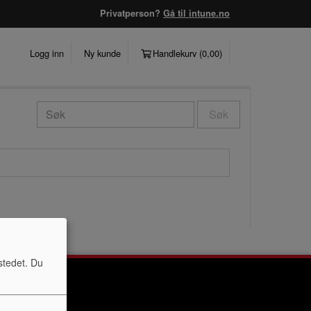
Privatperson?
Gå til intune.no
Logg inn
Ny kunde
Handlekurv (
0,00
)
Søk
stedet. Du