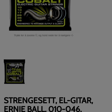
Trykk for å zoome
og hold nede for å navigere
STRENGESETT, EL-GITAR,
ERNIE BALL, 010-046,