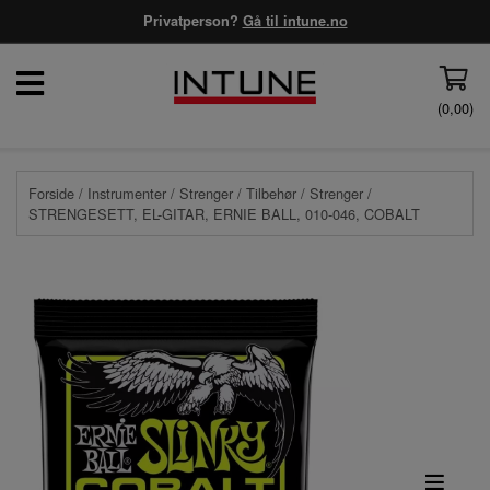
Privatperson?
Gå til intune.no
(
0,00
)
Forside
/
Instrumenter
/
Strenger
/
Tilbehør
/
Strenger
/
STRENGESETT, EL-GITAR, ERNIE BALL, 010-046, COBALT