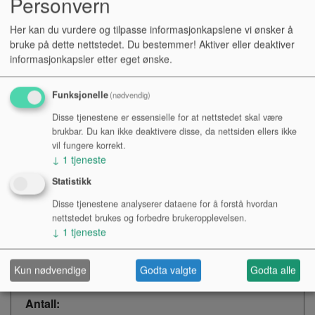
Personvern
Her kan du vurdere og tilpasse informasjonkapslene vi ønsker å
Høyere output
bruke på dette nettstedet. Du bestemmer! Aktiver eller deaktiver
Lysere og mere klar diskant
informasjonkapsler etter eget ønske.
Fyldigere og mere definert bunn
Bedre attack
Funksjonelle
(nødvendig)
Bedre sustain
Mere fokus på midtområdet
Disse tjenestene er essensielle for at nettstedet skal være
brukbar. Du kan ikke deaktivere disse, da nettsiden ellers ikke
Større fleksibilitet og bøyelighet
vil fungere korrekt.
Myke og behagelige strenger
↓
1
tjeneste
Svette- og fukt-resistente
Statistikk
Bevarer den gode lyd i lengere tid
Beta-testet av John Petrucci, Slash, Steve Morse, Joe
Disse tjenestene analyserer dataene for å forstå hvordan
Bonamassa m. fl.
nettstedet brukes og forbedre brukeropplevelsen.
↓
1
tjeneste
Kr 144,-
Kun nødvendige
Godta valgte
Godta alle
NOK
Antall: