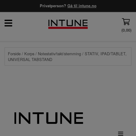
Privatperson?
Gå til intune.no
(
0,00
)
Forside
/
Korps
/
Notestativ/takt/stemming
/ STATIV, IPAD/TABLET,
UNIVERSAL TABSTAND