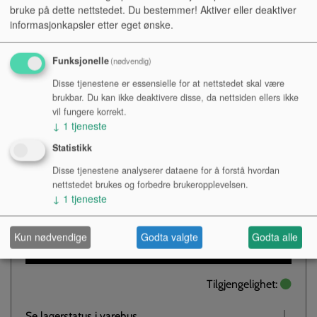
bruke på dette nettstedet. Du bestemmer! Aktiver eller deaktiver
informasjonkapsler etter eget ønske.
900.577
Funksjonelle
(nødvendig)
Festeklyppen passer på stativer opp til 30mm og hele feste
Disse tjenestene er essensielle for at nettstedet skal være
er vribart til 90 grader slik at du kan velge om du vil ha i-
brukbar. Du kan ikke deaktivere disse, da nettsiden ellers ikke
Pad`n liggende eller stående.
vil fungere korrekt.
↓
1
tjeneste
Kr 392,-
Statistikk
NOK
Disse tjenestene analyserer dataene for å forstå hvordan
nettstedet brukes og forbedre brukeropplevelsen.
Antall:
↓
1
tjeneste
Kun nødvendige
Godta valgte
Godta alle
KJØP
Tilgjengelighet:
Se lagerstatus i varehus