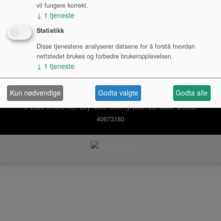
Logg inn bedrift
vil fungere korrekt.
↓
1
tjeneste
Ny kunde
Kjøpsbetingelser
Personvernerklæring
Statistikk
Disse tjenestene analyserer dataene for å forstå hvordan
nettstedet brukes og forbedre brukeropplevelsen.
↓
1
tjeneste
Kun nødvendige
Godta valgte
Godta alle
© 2026 InTune AS, City Nord, Stormyrveien 20, 8008, BODØ,
40673180