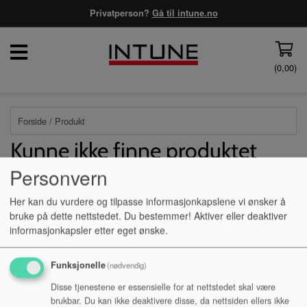
Privatperson?
Gå til intune.no
(
0,00
)
Forside
/ Produkt
Kunne ikke finne produktet
Personvern
Forside
Her kan du vurdere og tilpasse informasjonkapslene vi ønsker å
bruke på dette nettstedet. Du bestemmer! Aktiver eller deaktiver
informasjonkapsler etter eget ønske.
Mine sider
Funksjonelle
(nødvendig)
Disse tjenestene er essensielle for at nettstedet skal være
Logg inn privatperson
brukbar. Du kan ikke deaktivere disse, da nettsiden ellers ikke