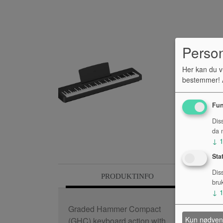
Perso
Her kan du v
bestemmer! A
Fun
Dis
da n
↓
Sta
Dis
PRODUKTINFO
bru
↓
Graded Hammer Compact
Kun nødven
(GHC) keyboard action with