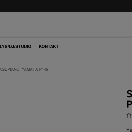
/LYS/DJ/STUDIO
KONTAKT
TAGEPIANO, YAMAHA P145
S
P
Ya