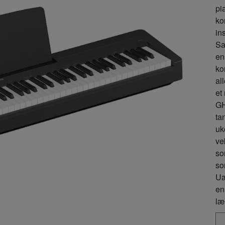
pi
ko
in
Sa
en
ko
al
et
GH
ta
uk
ve
so
so
Ua
en
læ