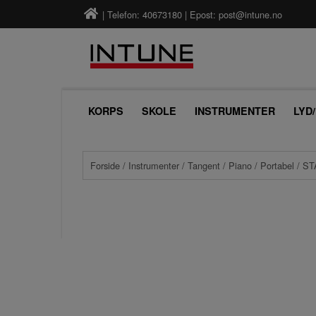
| Telefon: 40673180 | Epost:
post@intune.no
KORPS
SKOLE
INSTRUMENTER
LYD
Forside
/
Instrumenter
/
Tangent
/
Piano
/
Portabel
/ S