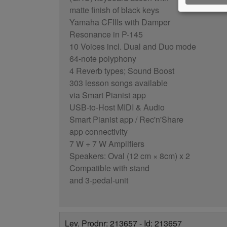
matte finish of black keys
Yamaha CFIIIs with Damper
Resonance in P-145
10 Voices incl. Dual and Duo mode
64-note polyphony
4 Reverb types; Sound Boost
303 lesson songs available
via Smart Pianist app
USB-to-Host MIDI & Audio
Smart Pianist app / Rec'n'Share
app connectivity
7 W + 7 W Amplifiers
Speakers: Oval (12 cm × 8cm) x 2
Compatible with stand
and 3-pedal-unit
Lev. Prodnr: 213657 - Id: 213657