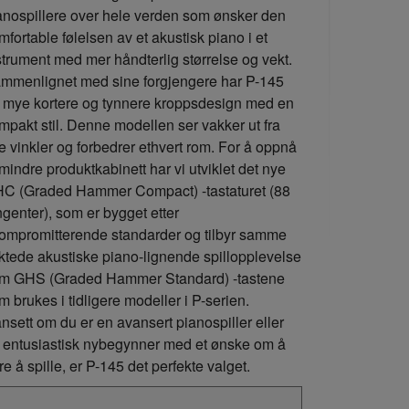
anospillere over hele verden som ønsker den
mfortable følelsen av et akustisk piano i et
strument med mer håndterlig størrelse og vekt.
mmenlignet med sine forgjengere har P-145
 mye kortere og tynnere kroppsdesign med en
mpakt stil. Denne modellen ser vakker ut fra
le vinkler og forbedrer ethvert rom. For å oppnå
 mindre produktkabinett har vi utviklet det nye
C (Graded Hammer Compact) -tastaturet (88
ngenter), som er bygget etter
ompromitterende standarder og tilbyr samme
ktede akustiske piano-lignende spillopplevelse
m GHS (Graded Hammer Standard) -tastene
m brukes i tidligere modeller i P-serien.
nsett om du er en avansert pianospiller eller
 entusiastisk nybegynner med et ønske om å
re å spille, er P-145 det perfekte valget.