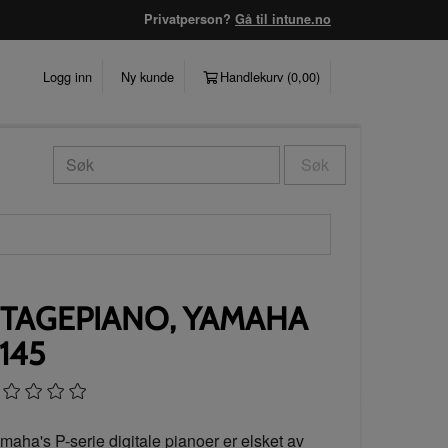
Privatperson?
Gå til intune.no
Logg inn
Ny kunde
Handlekurv (
0,00
)
Søk
TAGEPIANO, YAMAHA
145
maha's P-serie digitale pianoer er elsket av