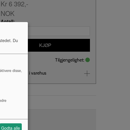
Kr 6 392,-
NOK
Antall:
stedet. Du
KJØP
Tilgjengelighet:
ktivere disse,
Se lagerstatus i varehus
edre
Godta alle