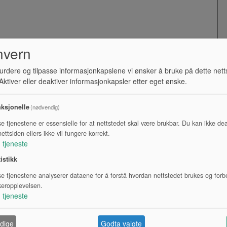
nvern
urdere og tilpasse informasjonkapslene vi ønsker å bruke på dette nett
ktiver eller deaktiver informasjonkapsler etter eget ønske.
ksjonelle
(nødvendig)
se tjenestene er essensielle for at nettstedet skal være brukbar. Du kan ikke dea
ettsiden ellers ikke vil fungere korrekt.
1
tjeneste
tistikk
se tjenestene analyserer dataene for å forstå hvordan nettstedet brukes og forb
keropplevelsen.
1
tjeneste
dige
Godta valgte