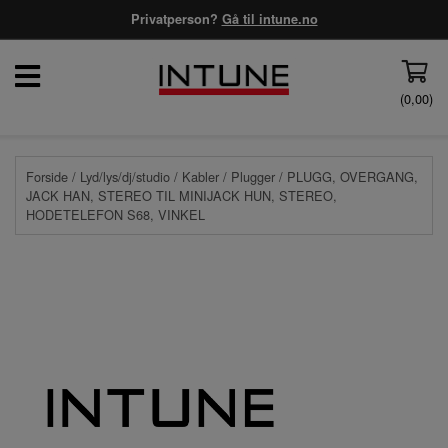
Privatperson?
Gå til intune.no
(
0,00
)
Forside
/
Lyd/lys/dj/studio
/
Kabler
/
Plugger
/ PLUGG, OVERGANG,
JACK HAN, STEREO TIL MINIJACK HUN, STEREO,
HODETELEFON S68, VINKEL