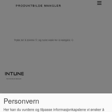
Trykk for å zoome
og hold nede for å navigere
Personvern
PLUGG, OVERGANG, JACK
Her kan du vurdere og tilpasse informasjonkapslene vi ønsker å