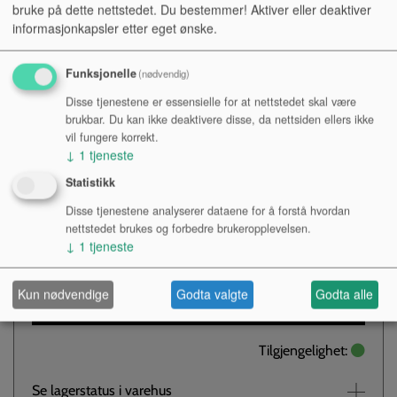
HAN, STEREO TIL MINIJACK
bruke på dette nettstedet. Du bestemmer! Aktiver eller deaktiver
informasjonkapsler etter eget ønske.
HUN, STEREO,
HODETELEFON S68, VINKEL
Funksjonelle
(nødvendig)
Disse tjenestene er essensielle for at nettstedet skal være
brukbar. Du kan ikke deaktivere disse, da nettsiden ellers ikke
vil fungere korrekt.
↓
1
tjeneste
Kr 48,-
Statistikk
NOK
Disse tjenestene analyserer dataene for å forstå hvordan
nettstedet brukes og forbedre brukeropplevelsen.
Antall:
↓
1
tjeneste
Kun nødvendige
Godta valgte
Godta alle
KJØP
Tilgjengelighet:
Se lagerstatus i varehus