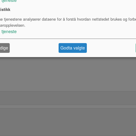
tistikk
se tjenestene analyserer dataene for å forstå hvordan nettstedet brukes og forb
keropplevelsen.
1
tjeneste
dige
Godta valgte