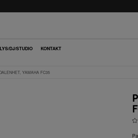
/LYS/DJ/STUDIO
KONTAKT
DALENHET, YAMAHA FC35
P
F
Pa