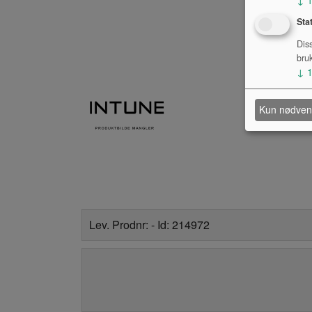
Sta
Dis
bru
↓
Kun nødven
Lev. Prodnr: - Id: 214972