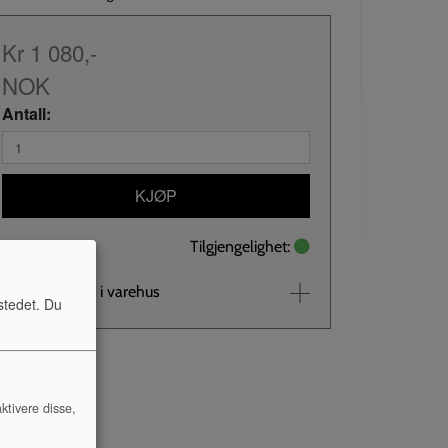
Kr 1 080,-
NOK
Antall:
KJØP
Tilgjengelighet:
Se lagerstatus i varehus
stedet. Du
ktivere disse,