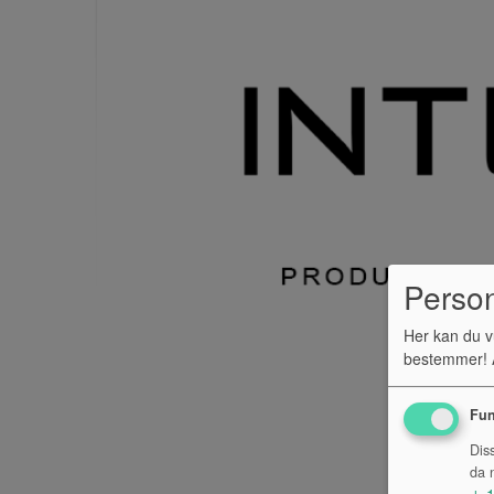
Perso
Her kan du v
bestemmer! A
Fun
Dis
da n
↓