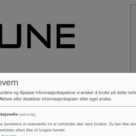
nvern
urdere og tilpasse informasjonkapslene vi ønsker å bruke på dette nett
ktiver eller deaktiver informasjonkapsler etter eget ønske.
ksjonelle
(nødvendig)
se tjenestene er essensielle for at nettstedet skal være brukbar. Du kan ikke dea
ettsiden ellers ikke vil fungere korrekt.
1
tjeneste