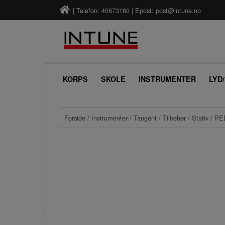
| Telefon: 40673180 | Epost:
post@intune.no
KORPS
SKOLE
INSTRUMENTER
LYD
Forside
/
Instrumenter
/
Tangent
/
Tilbehør
/
Stativ
/ PE