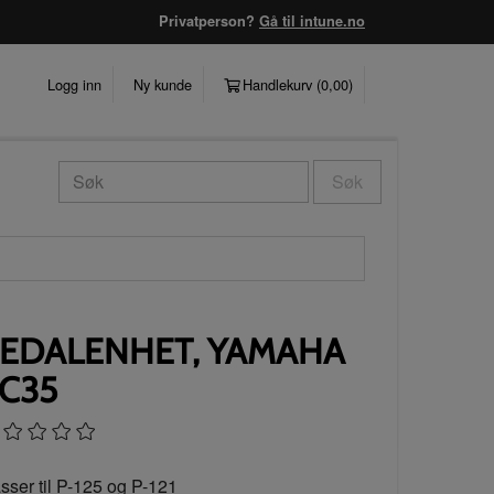
Privatperson?
Gå til intune.no
Logg inn
Ny kunde
Handlekurv (
0,00
)
Søk
EDALENHET, YAMAHA
C35
sser til P-125 og P-121