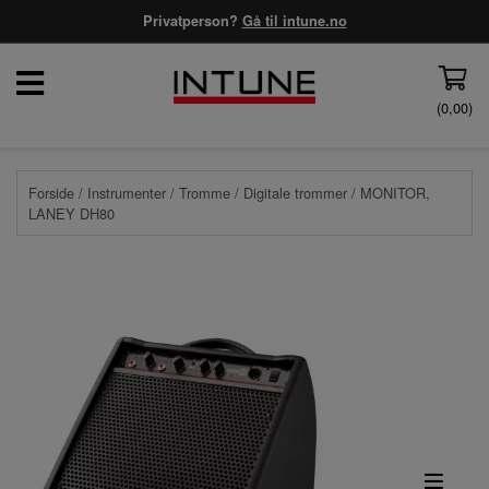
Privatperson?
Gå til intune.no
(
0,00
)
Forside
/
Instrumenter
/
Tromme
/
Digitale trommer
/ MONITOR,
LANEY DH80