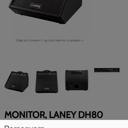
Trykk for å zoome
og hold nede for å navigere
MONITOR, LANEY DH80