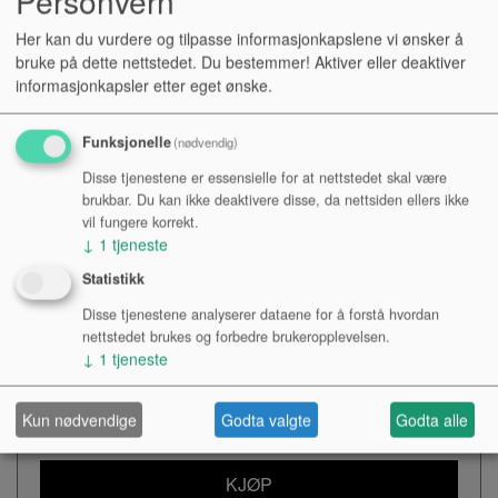
Personvern
Her kan du vurdere og tilpasse informasjonkapslene vi ønsker å
Det nyeste produktet i V-Drums personal-monitor familien
bruke på dette nettstedet. Du bestemmer! Aktiver eller deaktiver
er PM-03. Denne plassbesparende, slanke og stilfulle
informasjonkapsler etter eget ønske.
monitoren tilføyer en ny lyd-dimensjon for V-Drums
trommeslagere. Det er det første 2.1-kanals monitor i PM-
Funksjonelle
(nødvendig)
serien, og gir en ren og klar stereolyd mens den også
dekker de helt dype frekvenser. PM-03 forbedrer din
Disse tjenestene er essensielle for at nettstedet skal være
brukbar. Du kan ikke deaktivere disse, da nettsiden ellers ikke
personlige V-Drums session og gir full frekvensdekning fra
vil fungere korrekt.
de dypeste stortrommer til de høyfrekvente cymbalene. Det
↓
1
tjeneste
er den perfekte match til dine Roland V-Drums.
Statistikk
Disse tjenestene analyserer dataene for å forstå hvordan
Kr 3 352,-
nettstedet brukes og forbedre brukeropplevelsen.
NOK
↓
1
tjeneste
Antall:
Kun nødvendige
Godta valgte
Godta alle
KJØP