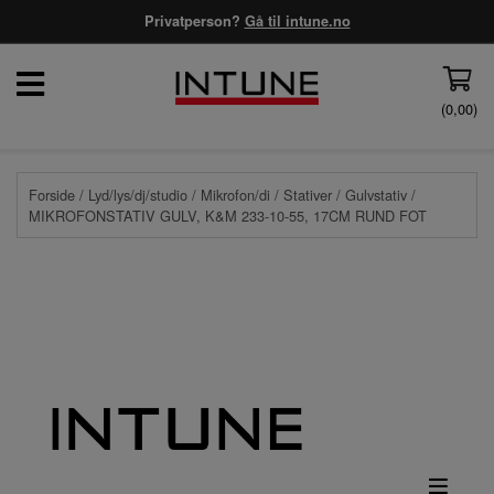
Privatperson?
Gå til intune.no
(
0,00
)
Forside
/
Lyd/lys/dj/studio
/
Mikrofon/di
/
Stativer
/
Gulvstativ
/
MIKROFONSTATIV GULV, K&M 233-10-55, 17CM RUND FOT