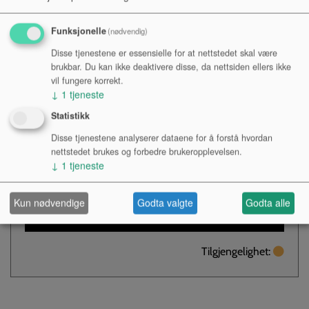
FOT
Funksjonelle
(nødvendig)
Disse tjenestene er essensielle for at nettstedet skal være
brukbar. Du kan ikke deaktivere disse, da nettsiden ellers ikke
Høyde 35-58 cm
vil fungere korrekt.
↓
1
tjeneste
Kr 472,-
Statistikk
NOK
Disse tjenestene analyserer dataene for å forstå hvordan
nettstedet brukes og forbedre brukeropplevelsen.
Antall:
↓
1
tjeneste
Kun nødvendige
Godta valgte
Godta alle
KJØP
Tilgjengelighet: