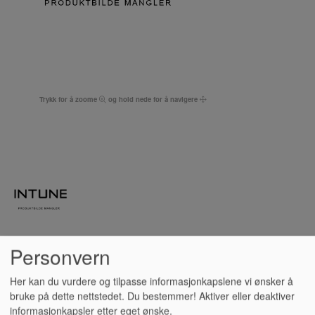
Trykk for å zoome
og hold nede for å navigere
Personvern
MIKROFONSTATIV GULV,
Her kan du vurdere og tilpasse informasjonkapslene vi ønsker å
bruke på dette nettstedet. Du bestemmer! Aktiver eller deaktiver
K&M 233-10-55, 17CM RUND
informasjonkapsler etter eget ønske.