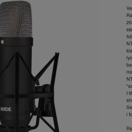
Ve
Rø
20
st
5d
NT
kl
ly
ba
ma
NT
"s
I 
sh
Se
i 
Rø