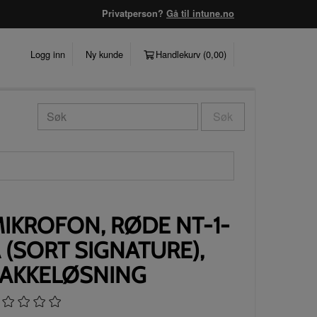
Privatperson?
Gå til intune.no
Logg inn
Ny kunde
Handlekurv (
0,00
)
Søk
IKROFON, RØDE NT-1-
 (SORT SIGNATURE),
AKKELØSNING