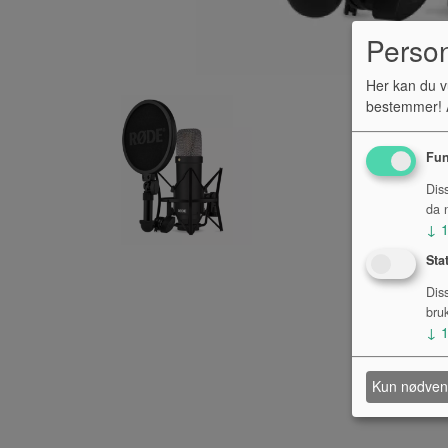
Perso
Her kan du v
bestemmer! A
Fun
Dis
da n
↓
Sta
Dis
bru
↓
Kun nødven