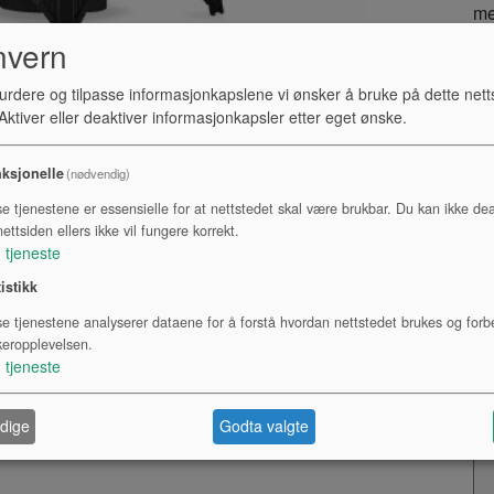
me
nvern
• 
• 
urdere og tilpasse informasjonkapslene vi ønsker å bruke på dette nett
• 
ktiver eller deaktiver informasjonkapsler etter eget ønske.
• 
• 
ksjonelle
(nødvendig)
• 
se tjenestene er essensielle for at nettstedet skal være brukbar. Du kan ikke dea
• 
ettsiden ellers ikke vil fungere korrekt.
• 
1
tjeneste
• 
tistikk
• 
se tjenestene analyserer dataene for å forstå hvordan nettstedet brukes og forb
• 
keropplevelsen.
• 
1
tjeneste
• 
• 
dige
Godta valgte