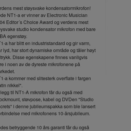
rdens mest støysvake kondensatormikrofon!
de NT1-a er vinner av Electronic Musician
04 Editor´s Choice Award og verdens mest
øysvake studio kondensator mikrofon med bare
BA egenstøy.
1-a har blitt en industristandard og gir varm,
ar lyd, har stort dynamiske område og tåler høyt
dtrykk. Disse egenskapene finnes vanligvis
re i noen av de dyreste mikrofonene på
rkedet.
1-a kommer med slitesterk overflate i fargen
atin nikkel".
tillegg til NT1-A mikrofon får du også med
ockmount, støvpose, kabel og DVDen "Studio
crets" i denne jubileumspakka som ble lansert
forbindelse med mikrofonens 10-årsjubileum.
des betryggende 10 års garanti får du også