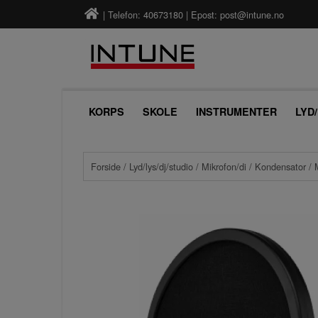
| Telefon: 40673180 | Epost:
post@intune.no
KORPS
SKOLE
INSTRUMENTER
LYD
Forside
/
Lyd/lys/dj/studio
/
Mikrofon/di
/
Kondensator
/ 