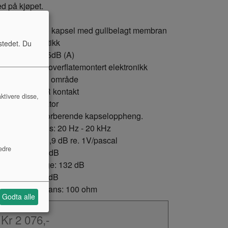
d på kjøpet.
Stor 1 "(25mm) kapsel med gullbelagt membran
Nyrekarakteristikk
stedet. Du
Egenstøy kun 5dB (A)
Ultra støysvak overflatemontert elektronikk
Stort dynamisk område
Gullbelagt XLR kontakt
ktivere disse,
Ekte kondensator
Internt støtabsorberende kapseloppheng.
Frekvensrepons: 20 Hz - 20 kHz
Følsomhet: -31,9 dB re. 1V/pascal
edre
S/N ratio: > 88 dB
Dynamisk range: 132 dB
Max SPL: 137 dB
Utgangsimpedans: 100 ohm
Godta alle
Kr 2 076,-