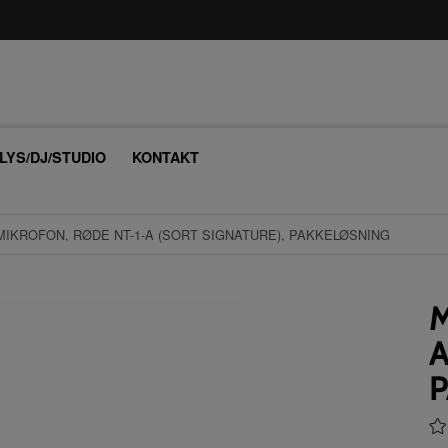
/LYS/DJ/STUDIO
KONTAKT
MIKROFON, RØDE NT-1-A (SORT SIGNATURE), PAKKELØSNING
M
A
P