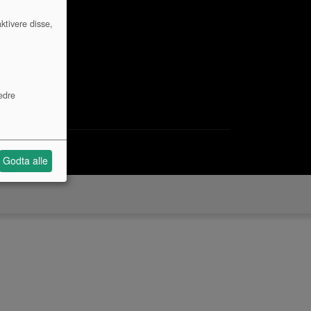
ktivere disse,
edre
Godta alle