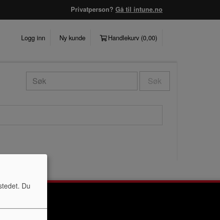
Privatperson?
Gå til intune.no
Logg inn
Ny kunde
Handlekurv (
0,00
)
Søk
stedet. Du