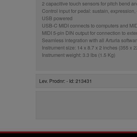
2 capacitive touch sensors for pitch bend 
Control input for pedal: sustain, expression,
USB powered
USB-C MIDI connects to computers and MID
MIDI 5-pin DIN output for connection to exte
Seamless integration with all Arturia softwa
Instrument size: 14 x 8.7 x 2 inches (355 x
Instrument weight: 3.3 lbs (1.5 Kg)
Lev. Prodnr: - Id: 213431