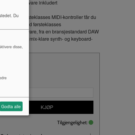
eativ programvare inkludert
stedet. Du
tillegg til en førsteklasses MIDI-kontroller får du
 full pakke med førsteklasses
sikkprogramvare, fra en bransjestandard DAW
l godt over 500 mix-klare synth- og keyboard-
esetter.
ktivere disse,
Kr 1 192,-
NOK
edre
Antall:
Godta alle
KJØP
Tilgjengelighet: