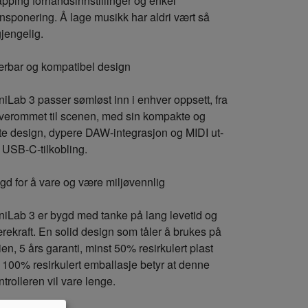
pping forhåndsinnstillinger og enkel
ansponering. Å lage musikk har aldri vært så
gjengelig.
rbar og kompatibel design
niLab 3 passer sømløst inn i enhver oppsett, fra
verommet til scenen, med sin kompakte og
tte design, dypere DAW-integrasjon og MIDI ut-
 USB-C-tilkobling.
gd for å vare og være miljøvennlig
niLab 3 er bygd med tanke på lang levetid og
rekraft. En solid design som tåler å brukes på
ien, 5 års garanti, minst 50% resirkulert plast
 100% resirkulert emballasje betyr at denne
ntrolleren vil vare lenge.