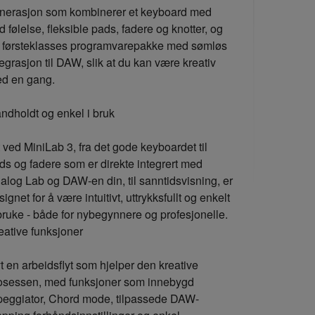
nerasjon som kombinerer et keyboard med
d følelse, fleksible pads, fadere og knotter, og
 førsteklasses programvarepakke med sømløs
tegrasjon til DAW, slik at du kan være kreativ
d en gang.
ndholdt og enkel i bruk
t ved MiniLab 3, fra det gode keyboardet til
ds og fadere som er direkte integrert med
alog Lab og DAW-en din, til sanntidsvisning, er
signet for å være intuitivt, uttrykksfullt og enkelt
bruke - både for nybegynnere og profesjonelle.
eative funksjoner
t en arbeidsflyt som hjelper den kreative
osessen, med funksjoner som innebygd
peggiator, Chord mode, tilpassede DAW-