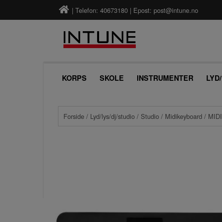
| Telefon: 40673180 | Epost:
post@intune.no
KORPS
SKOLE
INSTRUMENTER
LYD
Forside
/
Lyd/lys/dj/studio
/
Studio
/
Midikeyboard
/ MID