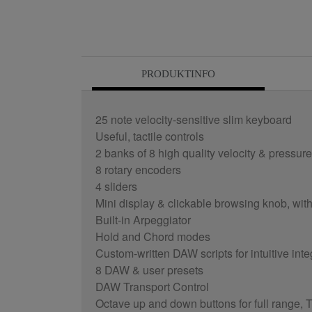
PRODUKTINFO
25 note velocity-sensitive slim keyboard
Useful, tactile controls
2 banks of 8 high quality velocity & pressur
8 rotary encoders
4 sliders
Mini display & clickable browsing knob, wit
Built-in Arpeggiator
Hold and Chord modes
Custom-written DAW scripts for intuitive in
8 DAW & user presets
DAW Transport Control
Octave up and down buttons for full range, 