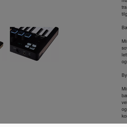
ma
tr
til
Bæ
Mi
so
le
og
By
Mi
bæ
ve
og
ko