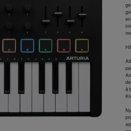
ge
go
en
in
me
Hå
Al
pa
An
de
å 
Kr
Ny
pr
ar