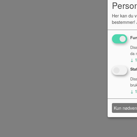
Perso
Her kan du v
bestemmer! A
Fun
Dis
da n
↓
Sta
Dis
bru
↓
Kun nødven