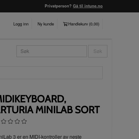
Privatperson?
Gå til intune.no
Logg inn
Ny kunde
Handlekurv (
0,00
)
Søk
IDIKEYBOARD,
RTURIA MINILAB SORT
niLab 3 er en MIDI-kontroller av neste