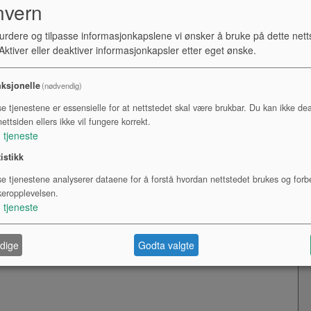
Kr
nvern
urdere og tilpasse informasjonkapslene vi ønsker å bruke på dette nett
I 
ktiver eller deaktiver informasjonkapsler etter eget ønske.
en
mu
ksjonelle
(nødvendig)
ti
pr
se tjenestene er essensielle for at nettstedet skal være brukbar. Du kan ikke dea
ettsiden ellers ikke vil fungere korrekt.
1
tjeneste
tistikk
se tjenestene analyserer dataene for å forstå hvordan nettstedet brukes og forb
keropplevelsen.
1
tjeneste
dige
Godta valgte