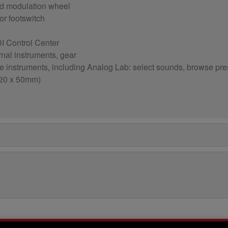
and modulation wheel
 or footswitch
I Control Center
rnal instruments, gear
re instruments, including Analog Lab: select sounds, browse pre
 220 x 50mm)