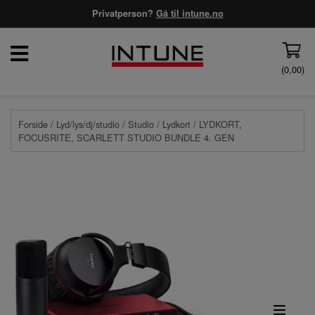
Privatperson?
Gå til intune.no
(
0,00
)
Forside
/
Lyd/lys/dj/studio
/
Studio
/
Lydkort
/ LYDKORT,
FOCUSRITE, SCARLETT STUDIO BUNDLE 4. GEN