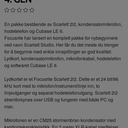
En pakke bestående av Scarlett 2i2, kondensatormikrofon,
hodetelefon og Cubase LE 6.
Focusrite har lansert en komplett pakke for nybegynnere
ved navn Scarlett Studio. Her får du det meste du trenger
for å begynne med enkle innspillinger av god kvalitet:
Lydkort, kondensatormikrofon, mikrofonkabel, hodetelefon
og softwaret Cubase LE 6.
Lydkortet er et Focusrite Scarlett 2i2. Dette er et 24 bit/96
kHz kort med to mikrofon/instrument/linje inn, to
linjeutganger og separat hodetelefonutgang. Scarlett 2i2
strømforsynes over USB og fungerer med både PC og
mac.
Mikrofonen er en CM25 stormembran kondensator med
kardioidekarakteristikk. En 3 meter XLR-kabel medfølger.