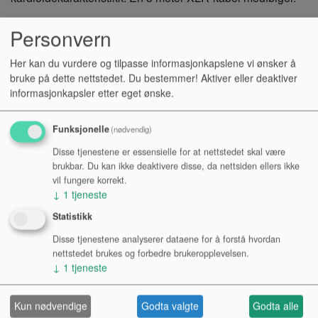
Hodetelefonene er på 60 Ohm, av lukket design og med en
Personvern
frekvensrespons på 10 Hz - 30 kHz.
Her kan du vurdere og tilpasse informasjonkapslene vi ønsker å
bruke på dette nettstedet. Du bestemmer! Aktiver eller deaktiver
Softwaret Cubase LE 6 lar deg ta opp 16 spor med lyd, 24
informasjonkapsler etter eget ønske.
spor med MIDI, samt kjøre VST-instrumenter og plugins.
Focusrite Scarlett plugin bundle, Novation Bass Station
Funksjonelle
(nødvendig)
soft synth og over 1 GB med samples er også inkludert.
Disse tjenestene er essensielle for at nettstedet skal være
brukbar. Du kan ikke deaktivere disse, da nettsiden ellers ikke
Kr 3 752,-
vil fungere korrekt.
↓
1
tjeneste
NOK
Statistikk
Antall:
Disse tjenestene analyserer dataene for å forstå hvordan
nettstedet brukes og forbedre brukeropplevelsen.
↓
1
tjeneste
KJØP
Kun nødvendige
Godta valgte
Godta alle
Tilgjengelighet: