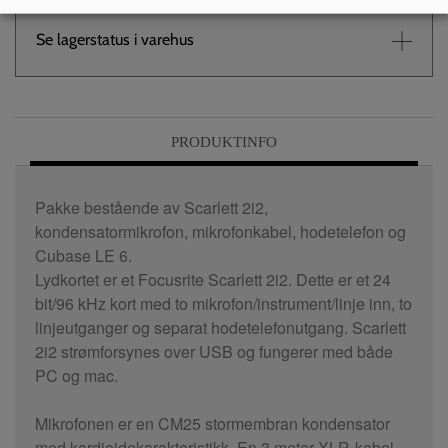
Se lagerstatus i varehus
PRODUKTINFO
Pakke bestående av Scarlett 2i2,
kondensatormikrofon, mikrofonkabel, hodetelefon og
Cubase LE 6.
Lydkortet er et Focusrite Scarlett 2i2. Dette er et 24
bit/96 kHz kort med to mikrofon/instrument/linje inn, to
linjeutganger og separat hodetelefonutgang. Scarlett
2i2 strømforsynes over USB og fungerer med både
PC og mac.
Mikrofonen er en CM25 stormembran kondensator
med kardioidekarakteristikk. En 3 meter XLR-kabel