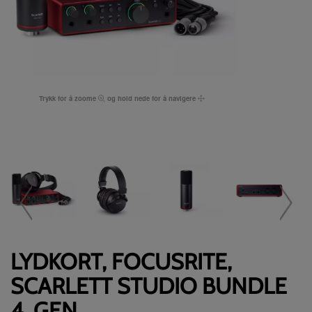
Trykk for å zoome
og hold nede for å navigere
LYDKORT, FOCUSRITE,
SCARLETT STUDIO BUNDLE
4. GEN