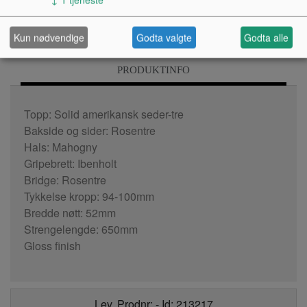
Kun nødvendige
Godta valgte
Godta alle
PRODUKTINFO
Topp: Solid amerikansk seder-tre
Bakside og sider: Rosentre
Hals: Mahogny
Gripebrett: Ibenholt
Bridge: Rosentre
Tykkelse kropp: 94-100mm
Bredde nøtt: 52mm
Strengelengde: 650mm
Gloss finish
Lev. Prodnr: - Id: 213217