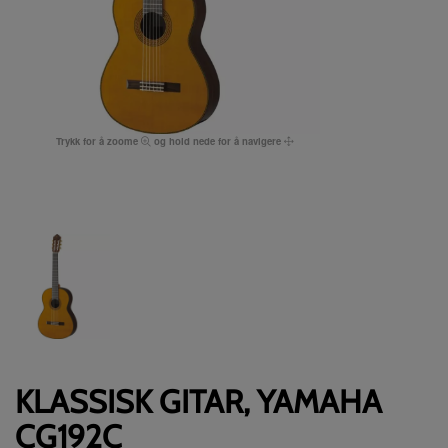
Trykk for å zoome
og hold nede for å navigere
KLASSISK GITAR, YAMAHA
CG192C