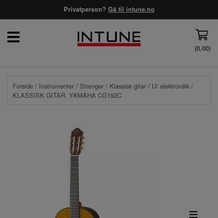
Privatperson?
Gå til intune.no
(
0,00
)
Forside
/
Instrumenter
/
Strenger
/
Klassisk gitar
/
U/ elektronikk
/
KLASSISK GITAR, YAMAHA CG192C