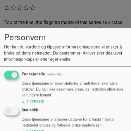
Top of the line, the flagship model of this series.192 class
offers highest satisfaction in sound quality and cosmetics.
Personvern
Mahogany neck, ebony fingerboard, Body binding inlay are
the distinct differences from other models.
Her kan du vurdere og tilpasse informasjonkapslene vi ønsker å
bruke på dette nettstedet. Du bestemmer! Aktiver eller deaktiver
Kr 7 992,-
informasjonkapsler etter eget ønske.
NOK
Funksjonelle
(nødvendig)
Antall:
Disse tjenestene er essensielle for at nettstedet skal være
brukbar. Du kan ikke deaktivere disse, da nettsiden ellers ikke
vil fungere korrekt.
↓
1
tjeneste
KJØP
Statistikk
Tilgjengelighet:
Disse tjenestene analyserer dataene for å forstå hvordan
nettstedet brukes og forbedre brukeropplevelsen.
Se lagerstatus i varehus
↓
1
tjeneste