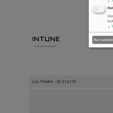
Sta
Dis
bru
↓
Kun nødven
Lev. Prodnr: - Id: 214170