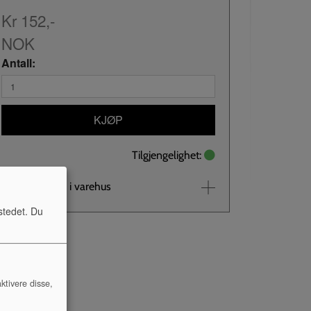
Kr 152,-
NOK
Antall:
KJØP
Tilgjengelighet:
Se lagerstatus i varehus
stedet. Du
ktivere disse,