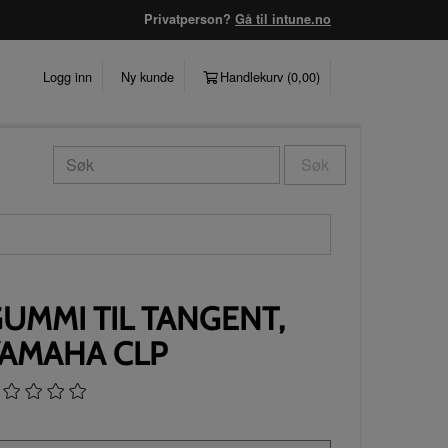
Privatperson?
Gå til intune.no
Logg inn
Ny kunde
Handlekurv (
0,00
)
Søk
UMMI TIL TANGENT,
AMAHA CLP