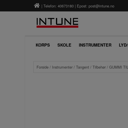
| Telefon: 40673180 | Epost:
post@intune.no
KORPS
SKOLE
INSTRUMENTER
LYD
Forside
/
Instrumenter
/
Tangent
/
Tilbehør
/ GUMMI TI