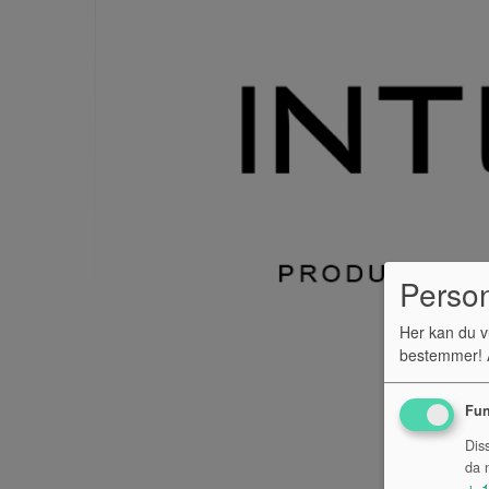
Perso
Her kan du v
bestemmer! A
Fun
Dis
da n
↓