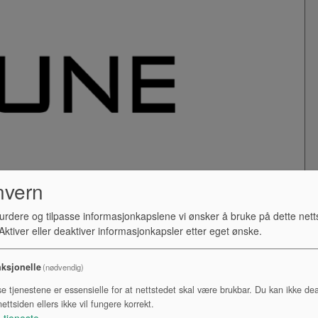
nvern
urdere og tilpasse informasjonkapslene vi ønsker å bruke på dette nett
ktiver eller deaktiver informasjonkapsler etter eget ønske.
ksjonelle
(nødvendig)
se tjenestene er essensielle for at nettstedet skal være brukbar. Du kan ikke dea
ettsiden ellers ikke vil fungere korrekt.
1
tjeneste