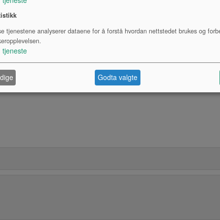
tistikk
se tjenestene analyserer dataene for å forstå hvordan nettstedet brukes og forb
keropplevelsen.
1
tjeneste
dige
Godta valgte