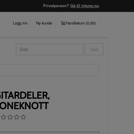
Privatperson?
Gå til intune.no
Logg inn
Ny kunde
Handlekurv (
0,00
)
Søk
ITARDELER,
TONEKNOTT