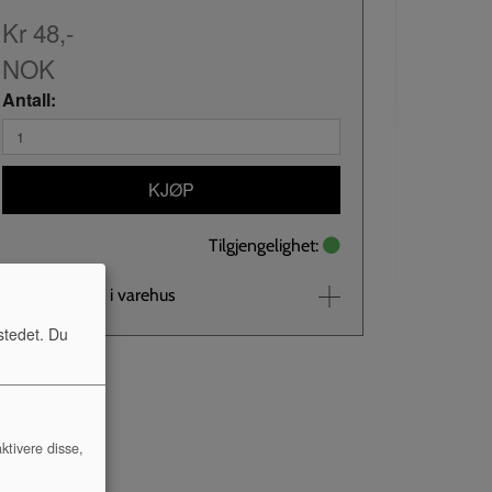
Kr 48,-
NOK
Antall:
KJØP
Tilgjengelighet:
Se lagerstatus i varehus
stedet. Du
ktivere disse,