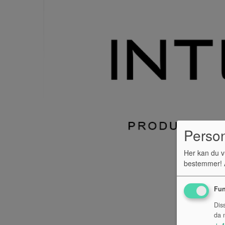
Perso
Her kan du v
bestemmer! A
Fun
Dis
da n
↓