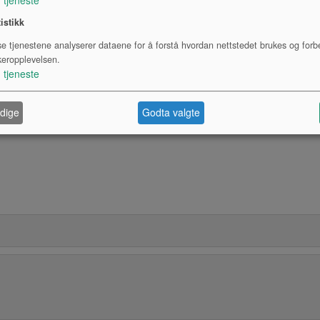
tistikk
se tjenestene analyserer dataene for å forstå hvordan nettstedet brukes og forb
keropplevelsen.
1
tjeneste
dige
Godta valgte