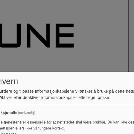
nvern
urdere og tilpasse informasjonkapslene vi ønsker å bruke på dette nett
ktiver eller deaktiver informasjonkapsler etter eget ønske.
ksjonelle
(nødvendig)
se tjenestene er essensielle for at nettstedet skal være brukbar. Du kan ikke dea
ettsiden ellers ikke vil fungere korrekt.
1
tjeneste