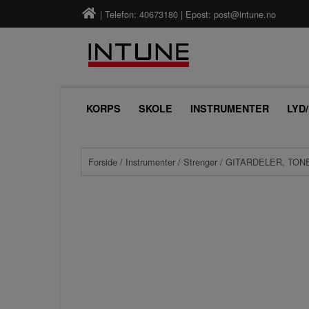
| Telefon: 40673180 | Epost:
post@intune.no
KORPS
SKOLE
INSTRUMENTER
LYD
Forside
/
Instrumenter
/
Strenger
/ GITARDELER, TO