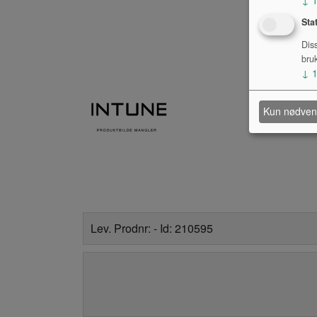
Sta
Dis
bru
↓
Kun nødven
Lev. Prodnr: - Id: 210595