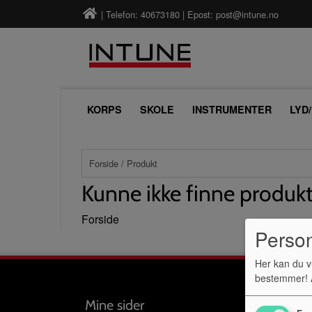
| Telefon: 40673180 | Epost:
post@intune.no
KORPS
SKOLE
INSTRUMENTER
LYD
Forside
/ Produkt
Kunne ikke finne produk
Forside
Perso
Her kan du v
bestemmer! A
Mine sider
Følg 