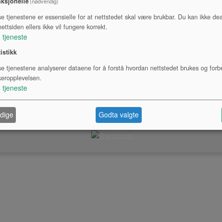
ksjonelle
(nødvendig)
se tjenestene er essensielle for at nettstedet skal være brukbar. Du kan ikke dea
ettsiden ellers ikke vil fungere korrekt.
1
tjeneste
tistikk
se tjenestene analyserer dataene for å forstå hvordan nettstedet brukes og forb
keropplevelsen.
1
tjeneste
© 2026 InTune AS, City Nord, Stormyrveien 20, 8008, BODØ, 40673180
dige
Godta valgte