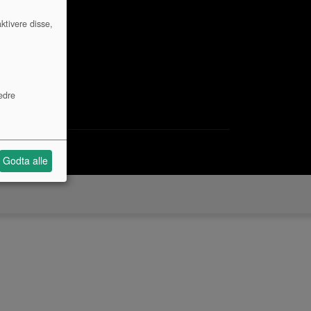
ktivere disse,
edre
Godta alle