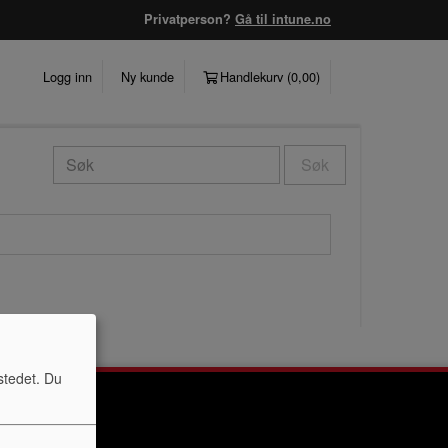
Privatperson?
Gå til intune.no
Logg inn
Ny kunde
Handlekurv (
0,00
)
Søk
stedet. Du