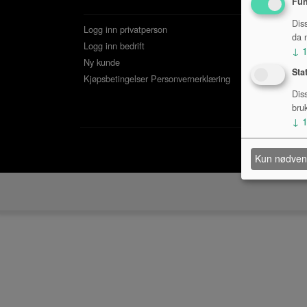
Fun
Dis
Logg inn privatperson
da n
Logg inn bedrift
↓
Ny kunde
Sta
Kjøpsbetingelser
Personvernerklæring
Dis
bru
↓
Kun nødven