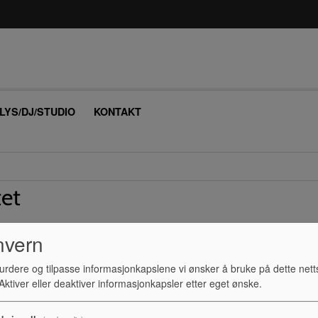
/LYS/DJ/STUDIO
KONTAKT
tet
nvern
urdere og tilpasse informasjonkapslene vi ønsker å bruke på dette nett
ktiver eller deaktiver informasjonkapsler etter eget ønske.
oss