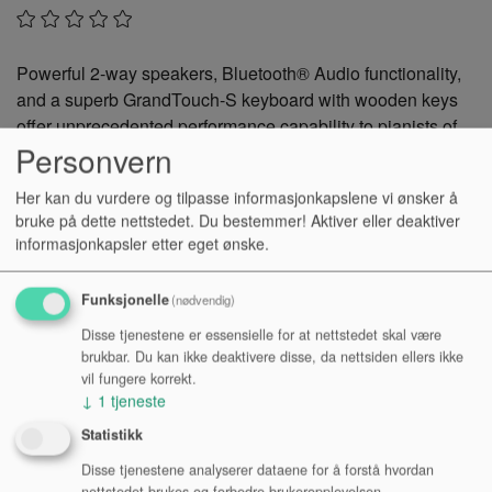
Powerful 2-way speakers, Bluetooth® Audio functionality,
and a superb GrandTouch-S keyboard with wooden keys
offer unprecedented performance capability to pianists of
Personvern
all abilities.
Her kan du vurdere og tilpasse informasjonkapslene vi ønsker å
New Yamaha CFX and Bösendorfer Imperial piano
bruke på dette nettstedet. Du bestemmer! Aktiver eller deaktiver
samples, new Yamaha CFX and Bösendorfer binaural
informasjonkapsler etter eget ønske.
sampling
38 voices, including 2 fortepiano voices (Mozart
Funksjonelle
(nødvendig)
Piano/Chopin Piano)
Improved VRM (Virtual Resonance Modeling)
Disse tjenestene er essensielle for at nettstedet skal være
brukbar. Du kan ikke deaktivere disse, da nettsiden ellers ikke
Grand Expression Modeling
vil fungere korrekt.
GrandTouch-S™ keyboard with wooden keys
↓
1
tjeneste
(50 W + 50 W) x 2 amplifiers
Statistikk
(16 cm + 8 cm) x 2 speaker system
USB Audio Recorder (Playback/Recording: WAV)
Disse tjenestene analyserer dataene for å forstå hvordan
nettstedet brukes og forbedre brukeropplevelsen.