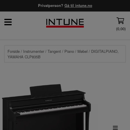
Privatperson?
Gå til intune.no
(
0,00
)
Forside
/
Instrumenter
/
Tangent
/
Piano
/
Møbel
/ DIGITALPIANO,
YAMAHA CLP835B