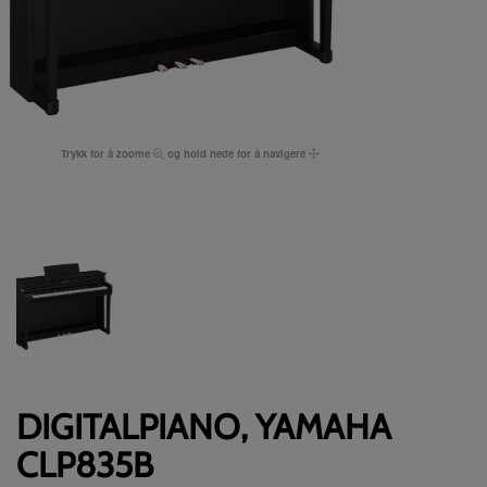
Trykk for å zoome
og hold nede for å navigere
DIGITALPIANO, YAMAHA
CLP835B