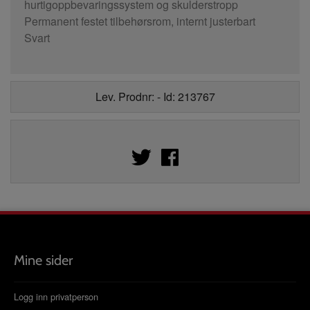
hurtigoppbevaringssystem og skulderstropp
Permanent festet tilbehørsrom, internt justerbart
Svart
Lev. Prodnr: - Id: 213767
Mine sider
Logg inn privatperson