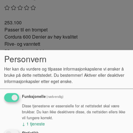
253.100
Passer til en trompet
Cordura 600 Denier av høy kvalitet
Rive- og vanntett
30 mm skumpolstring
Personvern
Kryssfinerstøtte for klokkestykket
Permanent festet, justerbare ryggsekkstropper,
Her kan du vurdere og tilpasse informasjonkapslene vi ønsker å
hurtigoppbevaringssystem og skulderstropp
bruke på dette nettstedet. Du bestemmer! Aktiver eller deaktiver
Permanent festet tilbehørsrom, internt justerbart
informasjonkapsler etter eget ønske.
Svart
Funksjonelle
(nødvendig)
Kr 784,-
Disse tjenestene er essensielle for at nettstedet skal være
brukbar. Du kan ikke deaktivere disse, da nettsiden ellers ikke
NOK
vil fungere korrekt.
Antall:
↓
1
tjeneste
Statistikk