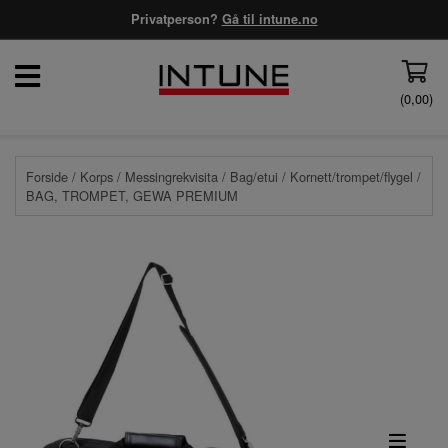
Privatperson?
Gå til intune.no
(
0,00
)
Forside
/
Korps
/
Messingrekvisita
/
Bag/etui
/
Kornett/trompet/flygel
/
BAG, TROMPET, GEWA PREMIUM