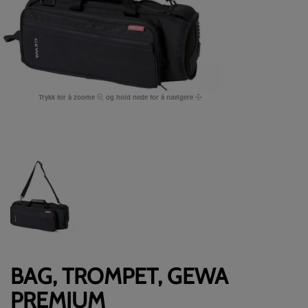
Trykk for å zoome
og hold nede for å navigere
BAG, TROMPET, GEWA
PREMIUM