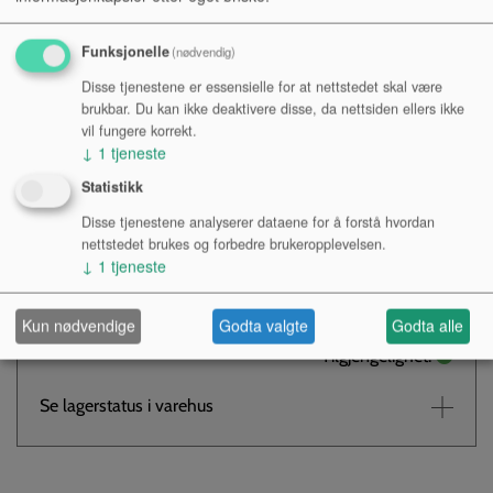
En liten sprayflaske. Denne fylles med vann, som sprayes
på innersliden under spilling for å få en glattest mulig
Funksjonelle
(nødvendig)
glideflate.
Disse tjenestene er essensielle for at nettstedet skal være
brukbar. Du kan ikke deaktivere disse, da nettsiden ellers ikke
vil fungere korrekt.
Kr 40,-
↓
1
tjeneste
NOK
Statistikk
Antall:
Disse tjenestene analyserer dataene for å forstå hvordan
nettstedet brukes og forbedre brukeropplevelsen.
↓
1
tjeneste
KJØP
Kun nødvendige
Godta valgte
Godta alle
Tilgjengelighet:
Se lagerstatus i varehus