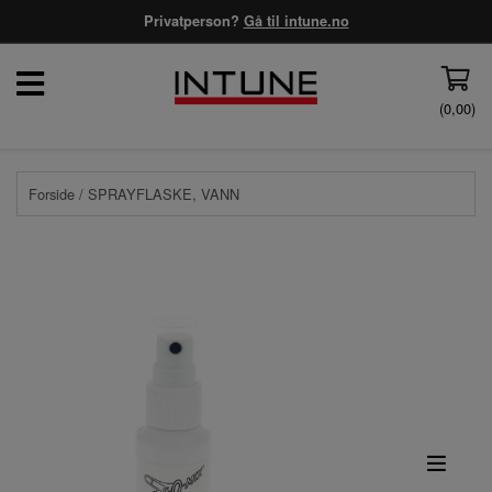
Privatperson?
Gå til intune.no
(
0,00
)
Forside
/ SPRAYFLASKE, VANN