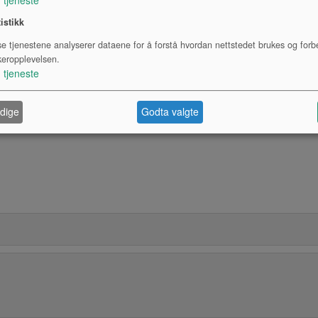
tistikk
se tjenestene analyserer dataene for å forstå hvordan nettstedet brukes og forb
keropplevelsen.
1
tjeneste
dige
Godta valgte