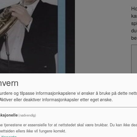
Ho
ka
sp
du
be
nvern
urdere og tilpasse informasjonkapslene vi ønsker å bruke på dette nett
ktiver eller deaktiver informasjonkapsler etter eget ønske.
ksjonelle
(nødvendig)
se tjenestene er essensielle for at nettstedet skal være brukbar. Du kan ikke dea
ettsiden ellers ikke vil fungere korrekt.
1
tjeneste