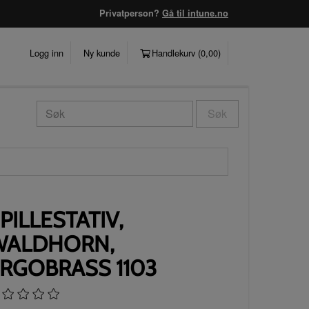
Privatperson?
Gå til intune.no
Logg inn
Ny kunde
Handlekurv (
0,00
)
Søk
PILLESTATIV,
WALDHORN,
RGOBRASS 1103