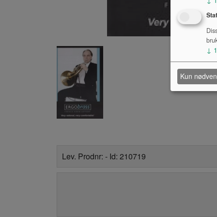
Sta
Dis
bru
↓
Kun nødven
Lev. Prodnr: - Id: 210719