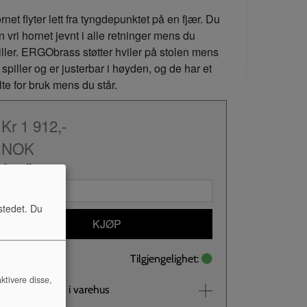
rnet flyter lett fra tyngdepunktet på en fjær. Du
n vri hornet jevnt i alle retninger mens du
iller. ERGObrass støtter hviler på stolen mens
 spiller og er justerbar i høyden, og de har et
lte for bruk mens du står.
Kr 1 912,-
NOK
Antall:
stedet. Du
KJØP
Tilgjengelighet:
ktivere disse,
Se lagerstatus i varehus