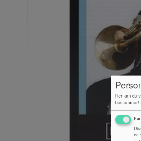
Perso
Her kan du v
bestemmer! A
Fun
Dis
da n
↓