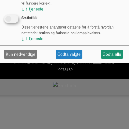
Logg inn bedrift
vil fungere korrekt.
↓
1
tjeneste
Ny kunde
Kjøpsbetingelser
Personvernerklæring
Statistikk
Disse tjenestene analyserer dataene for å forstå hvordan
nettstedet brukes og forbedre brukeropplevelsen.
↓
1
tjeneste
Kun nødvendige
Godta valgte
Godta alle
© 2026 InTune AS, City Nord, Stormyrveien 20, 8008, BODØ,
40673180