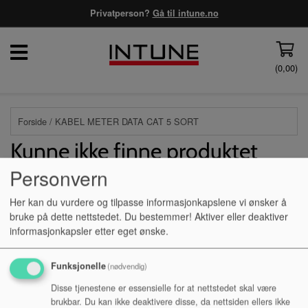
Privatperson?
Gå til intune.no
(
0,00
)
Forside
/ KABEL METER DATA CAT 5 SORT
Kunne ikke finne produktet
Personvern
Forside
Her kan du vurdere og tilpasse informasjonkapslene vi ønsker å
bruke på dette nettstedet. Du bestemmer! Aktiver eller deaktiver
informasjonkapsler etter eget ønske.
Mine sider
Funksjonelle
(nødvendig)
Disse tjenestene er essensielle for at nettstedet skal være
Logg inn privatperson
brukbar. Du kan ikke deaktivere disse, da nettsiden ellers ikke