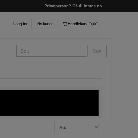
Privatperson?
Gå til intune.no
Logg inn
Ny kunde
Handlekurv (
0,00
)
Søk