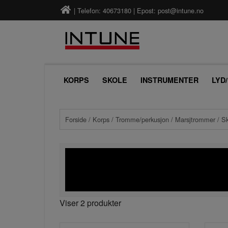
| Telefon: 40673180 | Epost:
post@intune.no
KORPS
SKOLE
INSTRUMENTER
LYD
Forside
/
Korps
/
Tromme/perkusjon
/
Marsjtrommer
/ S
Viser 2 produkter