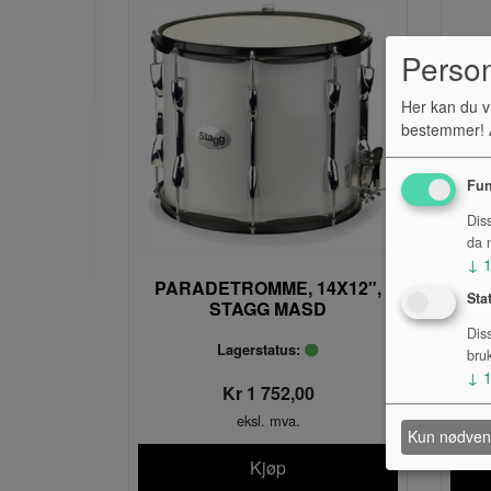
Perso
Her kan du v
bestemmer! A
Fun
Dis
da n
↓
PARADETROMME, 14X12",
S
Sta
STAGG MASD
Dis
Lagerstatus:
bru
↓
Kr 1 752,00
eksl. mva.
Kun nødven
Kjøp