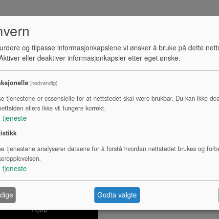
nvern
urdere og tilpasse informasjonkapslene vi ønsker å bruke på dette nett
ktiver eller deaktiver informasjonkapsler etter eget ønske.
ksjonelle
(nødvendig)
se tjenestene er essensielle for at nettstedet skal være brukbar. Du kan ikke dea
ettsiden ellers ikke vil fungere korrekt.
1
tjeneste
KARPTROMME, 12X5",
tistikk
JUNIOR
se tjenestene analyserer dataene for å forstå hvordan nettstedet brukes og forb
Lagerstatus:
keropplevelsen.
1
tjeneste
Kr 952,00
eksl. mva.
dige
Godta valgte
Kjøp