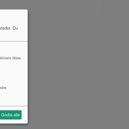
stedet. Du
ktivere disse,
edre
Godta alle