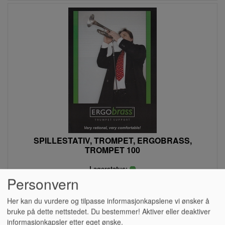
SPILLESTATIV, TROMPET, ERGOBRASS,
TROMPET 100
Lagerstatus:
Personvern
Kr 2 072,00
Her kan du vurdere og tilpasse informasjonkapslene vi ønsker å
eksl. mva.
bruke på dette nettstedet. Du bestemmer! Aktiver eller deaktiver
Kjøp
informasjonkapsler etter eget ønske.