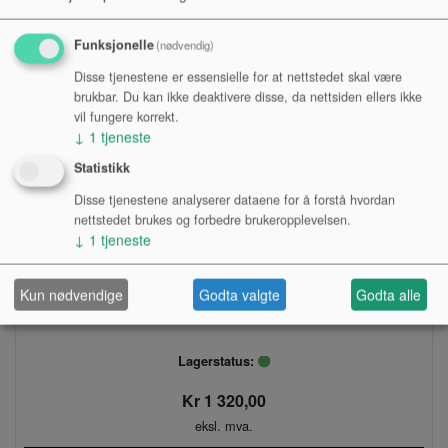
Funksjonelle
(nødvendig)
Disse tjenestene er essensielle for at nettstedet skal være
brukbar. Du kan ikke deaktivere disse, da nettsiden ellers ikke
vil fungere korrekt.
↓
1
tjeneste
Statistikk
Disse tjenestene analyserer dataene for å forstå hvordan
nettstedet brukes og forbedre brukeropplevelsen.
↓
1
tjeneste
Kun nødvendige
Godta valgte
Godta alle
SPILLESTATIV, TUBA, K&M 149-50-55
Lagerstatus:
Kr 1 320,00
eksl. mva.