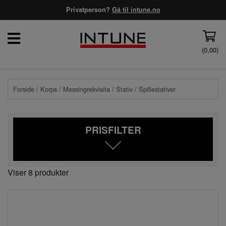
Privatperson?
Gå til intune.no
(
0,00
)
Forside
/
Korps
/
Messingrekvisita
/
Stativ
/ Spillestativer
PRISFILTER
Viser 8 produkter