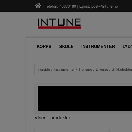
| Telefon: 40673180 | Epost:
post@intune.no
KORPS
SKOLE
INSTRUMENTER
LYD
Forside
/
Instrumenter
/
Tromme
/
Diverse
/ Stikkeholde
Viser 1 produkter