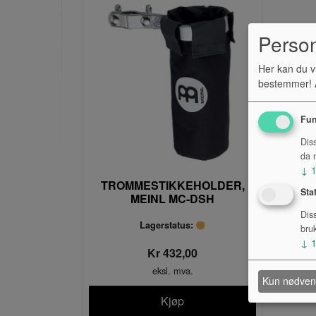
Perso
Her kan du v
bestemmer! A
Fun
Dis
da n
↓
TROMMESTIKKEHOLDER,
Sta
MEINL MC-DSH
Dis
Lagerstatus:
bru
↓
Kr 432,00
eksl. mva.
Kun nødven
Kjøp