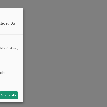
stedet. Du
ktivere disse,
edre
Godta alle