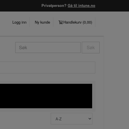
Privatperson?
Gå til intune.no
Logg inn
Ny kunde
Handlekurv (
0,00
)
Søk