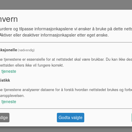
nvern
urdere og tilpasse informasjonkapslene vi ønsker å bruke på dette nett
ktiver eller deaktiver informasjonkapsler etter eget ønske.
ksjonelle
(nødvendig)
se tjenestene er essensielle for at nettstedet skal være brukbar. Du kan ikke dea
ettsiden ellers ikke vil fungere korrekt.
1
tjeneste
tistikk
se tjenestene analyserer dataene for å forstå hvordan nettstedet brukes og forb
keropplevelsen.
1
tjeneste
dige
Godta valgte