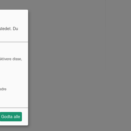
stedet. Du
ktivere disse,
edre
Godta alle