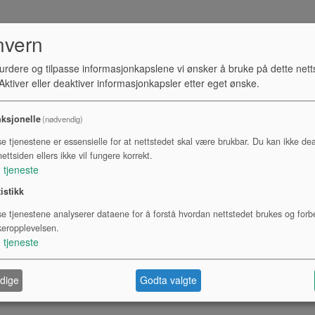
nvern
urdere og tilpasse informasjonkapslene vi ønsker å bruke på dette nett
ktiver eller deaktiver informasjonkapsler etter eget ønske.
ksjonelle
(nødvendig)
se tjenestene er essensielle for at nettstedet skal være brukbar. Du kan ikke dea
ettsiden ellers ikke vil fungere korrekt.
1
tjeneste
tistikk
se tjenestene analyserer dataene for å forstå hvordan nettstedet brukes og forb
keropplevelsen.
1
tjeneste
dige
Godta valgte