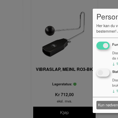
Perso
Her kan du v
bestemmer! A
Fun
Dis
da n
↓
VIBRASLAP, MEINL RO3-BK
Sta
Dis
Lagerstatus:
bru
↓
Kr 712,00
eksl. mva.
Kun nødven
Kjøp