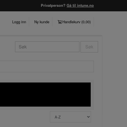
Privatperson?
Gå til intune.no
Logg inn
Ny kunde
Handlekurv (
0,00
)
Søk