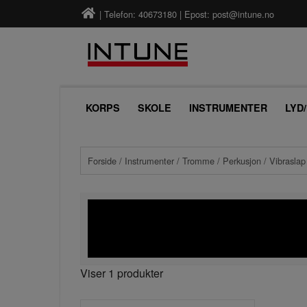
| Telefon: 40673180 | Epost:
post@intune.no
KORPS
SKOLE
INSTRUMENTER
LYD
Forside
/
Instrumenter
/
Tromme
/
Perkusjon
/ Vibraslap
Viser 1 produkter