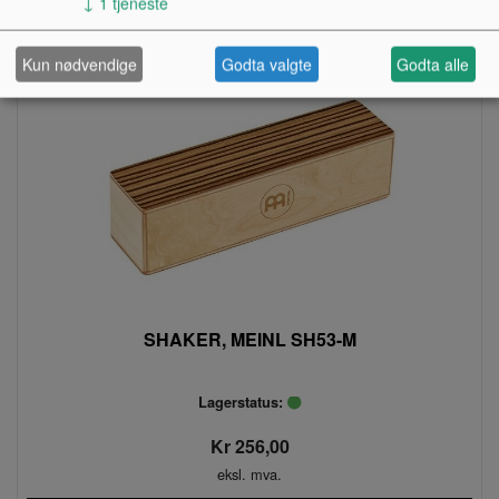
↓
1
tjeneste
Kun nødvendige
Godta valgte
Godta alle
SHAKER, MEINL SH53-M
Lagerstatus:
Kr 256,00
eksl. mva.