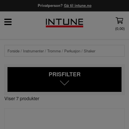
Privatperson?
Gå til intune.no
(
0,00
)
Forside
/
Instrumenter
/
Tromme
/
Perkusjon
/ Shaker
PRISFILTER
Viser 7 produkter