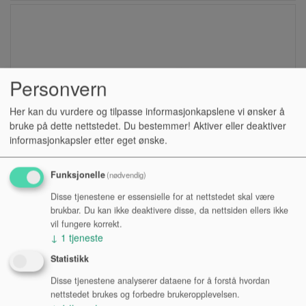
Personvern
Her kan du vurdere og tilpasse informasjonkapslene vi ønsker å
bruke på dette nettstedet. Du bestemmer! Aktiver eller deaktiver
informasjonkapsler etter eget ønske.
Funksjonelle
(nødvendig)
SHAKER, MEINL SH12-M-BK
Disse tjenestene er essensielle for at nettstedet skal være
brukbar. Du kan ikke deaktivere disse, da nettsiden ellers ikke
vil fungere korrekt.
Lagerstatus:
↓
1
tjeneste
Kr 176,00
Statistikk
eksl. mva.
Disse tjenestene analyserer dataene for å forstå hvordan
nettstedet brukes og forbedre brukeropplevelsen.
Kjøp