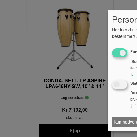
Perso
Her kan du v
bestemmer! A
Fun
Dis
da n
↓
CONGA, SETT, LP ASPIRE
Sta
LPA646NY-SW, 10" & 11"
NATUR
Dis
Lagerstatus:
bru
↓
Kr 7 192,00
eksl. mva.
Kun nødven
Kjøp