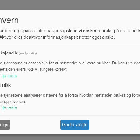
nvern
urdere og tilpasse informasjonkapslene vi ønsker å bruke på dette nett
ktiver eller deaktiver informasjonkapsler etter eget ønske.
ksjonelle
(nødvendig)
se tjenestene er essensielle for at nettstedet skal være brukbar. Du kan ikke dea
ettsiden ellers ikke vil fungere korrekt.
1
tjeneste
tistikk
se tjenestene analyserer dataene for å forstå hvordan nettstedet brukes og forb
keropplevelsen.
1
tjeneste
dige
Godta valgte