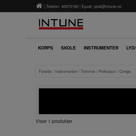
| Telefon: 40673180 | Epost:
post@intune.no
KORPS
SKOLE
INSTRUMENTER
LYD
Forside
/
Instrumenter
/
Tromme
/
Perkusjon
/ Conga
Viser 1 produkter