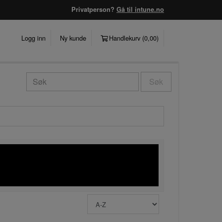
Privatperson?
Gå til intune.no
Logg inn
Ny kunde
Handlekurv (
0,00
)
Søk