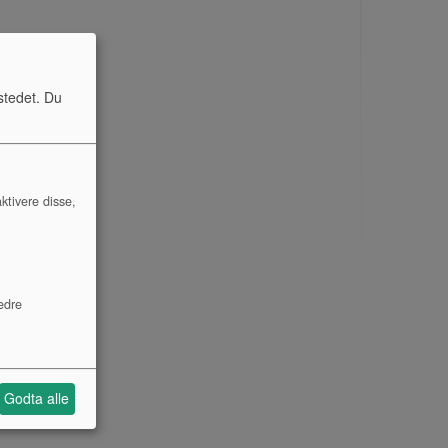
stedet. Du
ktivere disse,
edre
Godta alle