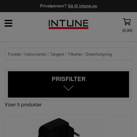
Privatperson?
Gå til intune.no
(
0,00
)
Forside
/
Instrumenter
/
Tangent
/
Tilbehør
/ Strømforsyning
PRISFILTER
Viser 5 produkter