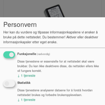
Personvern
Her kan du vurdere og tilpasse informasjonkapslene vi ønsker å
bruke på dette nettstedet. Du bestemmer! Aktiver eller deaktiver
informasjonkapsler etter eget ønske.
Funksjonelle
(nødvendig)
STRØMFORSYNING, YAMAHA PA-130B
Disse tjenestene er essensielle for at nettstedet skal være
brukbar. Du kan ikke deaktivere disse, da nettsiden ellers ikke
vil fungere korrekt.
Lagerstatus:
↓
1
tjeneste
Kr 440,00
Statistikk
eksl. mva.
Disse tjenestene analyserer dataene for å forstå hvordan
nettstedet brukes og forbedre brukeropplevelsen.
Kjøp
↓
1
tjeneste