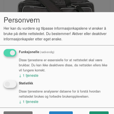
Personvern
Her kan du vurdere og tilpasse informasjonkapslene vi ønsker å
bruke på dette nettstedet. Du bestemmer! Aktiver eller deaktiver
informasjonkapsler etter eget ønske.
Funksjonelle
(nødvendig)
BAG, TANGENT, PROFILE PRKB-08
Disse tjenestene er essensielle for at nettstedet skal være
brukbar. Du kan ikke deaktivere disse, da nettsiden ellers ikke
vil fungere korrekt.
Lagerstatus:
↓
1
tjeneste
Kr 796,00
Statistikk
eksl. mva.
Disse tjenestene analyserer dataene for å forstå hvordan
nettstedet brukes og forbedre brukeropplevelsen.
Kjøp
↓
1
tjeneste