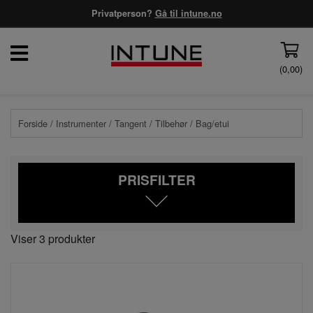
Privatperson?
Gå til intune.no
(
0,00
)
Forside
/
Instrumenter
/
Tangent
/
Tilbehør
/ Bag/etui
PRISFILTER
Viser 3 produkter