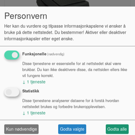
Personvern
Her kan du vurdere og tilpasse informasjonkapslene vi ønsker å
bruke på dette nettstedet. Du bestemmer! Aktiver eller deaktiver
informasjonkapsler etter eget ønske.
Funksjonelle
(nødvendig)
EFFEKT, GITAR, JIM DUNLOP GCB-95 CRYBABY
Disse tjenestene er essensielle for at nettstedet skal være
WAH PEDAL
brukbar. Du kan ikke deaktivere disse, da nettsiden ellers ikke
vil fungere korrekt.
Lagerstatus:
↓
1
tjeneste
Kr 1 328,00
Statistikk
eksl. mva.
Disse tjenestene analyserer dataene for å forstå hvordan
nettstedet brukes og forbedre brukeropplevelsen.
Kjøp
↓
1
tjeneste
Kun nødvendige
Godta valgte
Godta alle