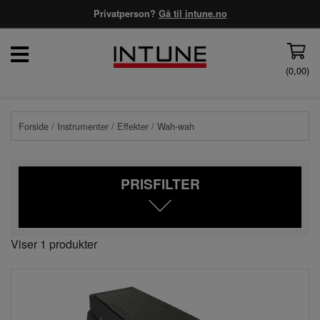
Privatperson?
Gå til intune.no
(
0,00
)
Forside
/
Instrumenter
/
Effekter
/ Wah-wah
PRISFILTER
Viser 1 produkter