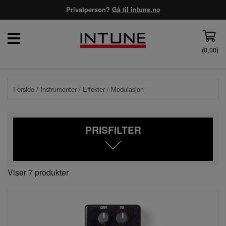
Privatperson?
Gå til intune.no
(
0,00
)
Forside
/
Instrumenter
/
Effekter
/ Modulasjon
PRISFILTER
Viser 7 produkter