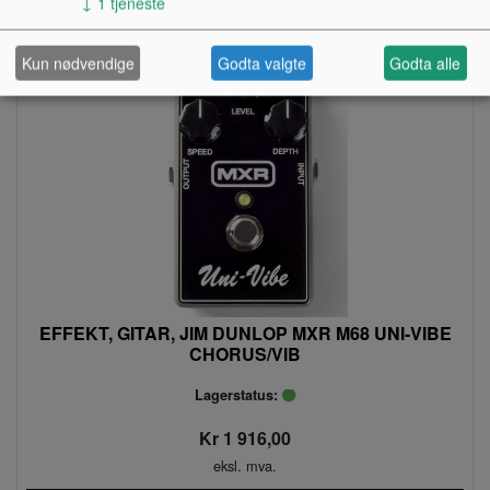
↓
1
tjeneste
Kun nødvendige
Godta valgte
Godta alle
EFFEKT, GITAR, JIM DUNLOP MXR M68 UNI-VIBE
CHORUS/VIB
Lagerstatus:
Kr 1 916,00
eksl. mva.