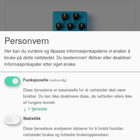
Personvern
Her kan du vurdere og tilpasse informasjonkapslene vi ønsker å
bruke på dette nettstedet. Du bestemmer! Aktiver eller deaktiver
informasjonkapsler etter eget ønske.
Funksjonelle
(nødvendig)
EFFEKT, GITAR, JIM DUNLOP MXR M234
Disse tjenestene er essensielle for at nettstedet skal være
ANALOG CHORUS
brukbar. Du kan ikke deaktivere disse, da nettsiden ellers ikke
vil fungere korrekt.
Lagerstatus:
↓
1
tjeneste
Kr 1 436,00
Statistikk
eksl. mva.
Disse tjenestene analyserer dataene for å forstå hvordan
nettstedet brukes og forbedre brukeropplevelsen.
Kjøp