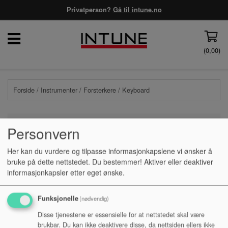
Privatperson?
Gå til intune.no
(
0,00
)
Forside
/
Instrumenter
/
Forsterkere
/ Keyboard
Personvern
PRISFILTER
Her kan du vurdere og tilpasse informasjonkapslene vi ønsker å
bruke på dette nettstedet. Du bestemmer! Aktiver eller deaktiver
informasjonkapsler etter eget ønske.
Ingen produkter funnet
Funksjonelle
(nødvendig)
Disse tjenestene er essensielle for at nettstedet skal være
brukbar. Du kan ikke deaktivere disse, da nettsiden ellers ikke