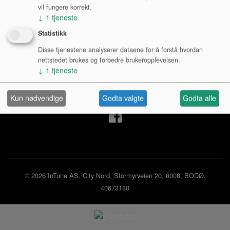
vil fungere korrekt.
↓
1
tjeneste
Mine sider
Statistikk
Disse tjenestene analyserer dataene for å forstå hvordan
Logg inn privatperson
nettstedet brukes og forbedre brukeropplevelsen.
Logg inn bedrift
↓
1
tjeneste
Ny kunde
Kjøpsbetingelser
Personvernerklæring
Kun nødvendige
Godta valgte
Godta alle
© 2026 InTune AS, City Nord, Stormyrveien 20, 8008, BODØ,
40673180