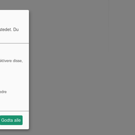
stedet. Du
ktivere disse,
edre
Godta alle