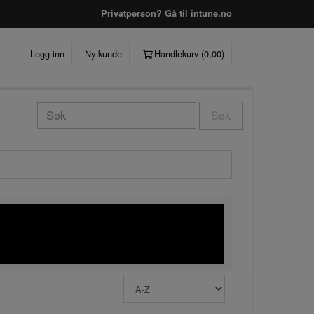
Privatperson?
Gå til intune.no
Logg inn
Ny kunde
Handlekurv (
0,00
)
Søk