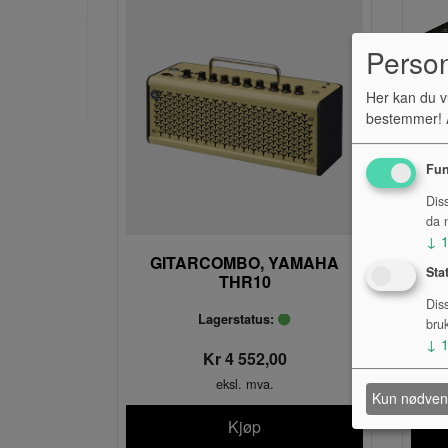
Perso
Her kan du v
bestemmer! A
Fun
Dis
da n
↓
GITARCOMBO, YAMAHA
G
Sta
THR10
Dis
Lagerstatus:
bru
↓
Kr 4 552,00
eksl. mva.
Kun nødven
Kjøp