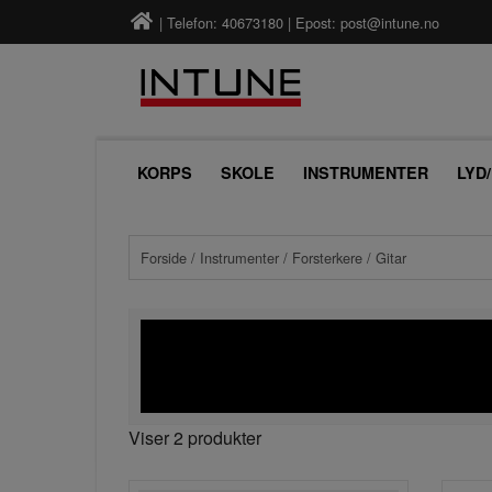
| Telefon: 40673180 | Epost:
post@intune.no
KORPS
SKOLE
INSTRUMENTER
LYD
Forside
/
Instrumenter
/
Forsterkere
/ Gitar
Viser 2 produkter