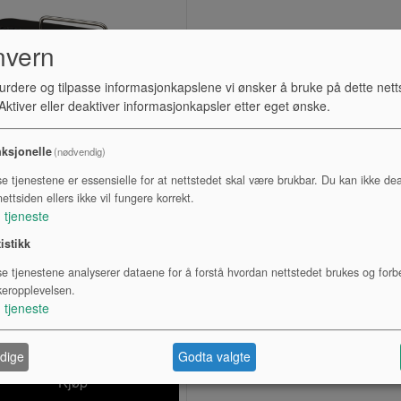
nvern
urdere og tilpasse informasjonkapslene vi ønsker å bruke på dette nett
ktiver eller deaktiver informasjonkapsler etter eget ønske.
ksjonelle
(nødvendig)
se tjenestene er essensielle for at nettstedet skal være brukbar. Du kan ikke dea
ettsiden ellers ikke vil fungere korrekt.
1
tjeneste
ITARCOMBO, YAMAHA
tistikk
THR30
se tjenestene analyserer dataene for å forstå hvordan nettstedet brukes og forb
Lagerstatus:
keropplevelsen.
1
tjeneste
Kr 6 872,00
eksl. mva.
dige
Godta valgte
Kjøp