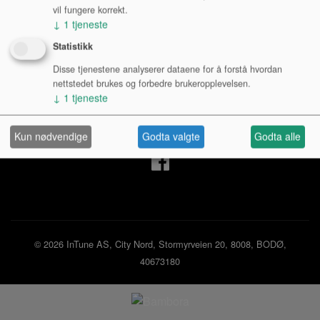
vil fungere korrekt.
↓
1
tjeneste
Mine sider
Statistikk
Disse tjenestene analyserer dataene for å forstå hvordan
Logg inn privatperson
nettstedet brukes og forbedre brukeropplevelsen.
Logg inn bedrift
↓
1
tjeneste
Ny kunde
Kjøpsbetingelser
Personvernerklæring
Kun nødvendige
Godta valgte
Godta alle
© 2026 InTune AS, City Nord, Stormyrveien 20, 8008, BODØ,
40673180