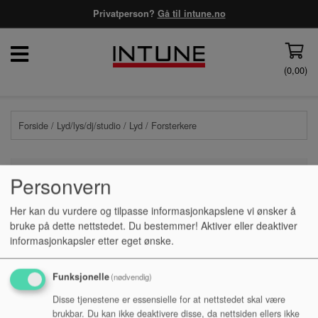
Privatperson?
Gå til intune.no
(
0,00
)
Forside
/
Lyd/lys/dj/studio
/
Lyd
/ Forsterkere
Personvern
PRISFILTER
Her kan du vurdere og tilpasse informasjonkapslene vi ønsker å
bruke på dette nettstedet. Du bestemmer! Aktiver eller deaktiver
informasjonkapsler etter eget ønske.
Ingen produkter funnet
Funksjonelle
(nødvendig)
Disse tjenestene er essensielle for at nettstedet skal være
brukbar. Du kan ikke deaktivere disse, da nettsiden ellers ikke