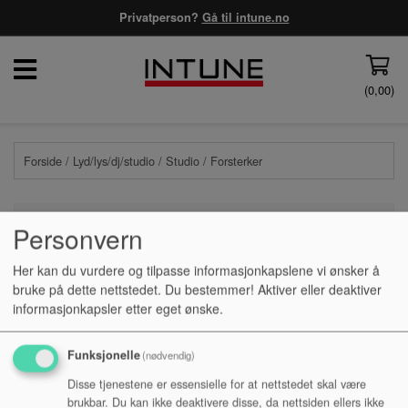
Privatperson?
Gå til intune.no
(
0,00
)
Forside
/
Lyd/lys/dj/studio
/
Studio
/ Forsterker
Personvern
PRISFILTER
Her kan du vurdere og tilpasse informasjonkapslene vi ønsker å
bruke på dette nettstedet. Du bestemmer! Aktiver eller deaktiver
informasjonkapsler etter eget ønske.
Ingen produkter funnet
Funksjonelle
(nødvendig)
Disse tjenestene er essensielle for at nettstedet skal være
brukbar. Du kan ikke deaktivere disse, da nettsiden ellers ikke