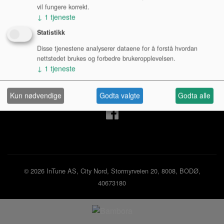
vil fungere korrekt.
↓
1
tjeneste
Mine sider
Statistikk
Disse tjenestene analyserer dataene for å forstå hvordan
Logg inn privatperson
nettstedet brukes og forbedre brukeropplevelsen.
Logg inn bedrift
↓
1
tjeneste
Ny kunde
Kjøpsbetingelser
Personvernerklæring
Kun nødvendige
Godta valgte
Godta alle
© 2026 InTune AS, City Nord, Stormyrveien 20, 8008, BODØ,
40673180