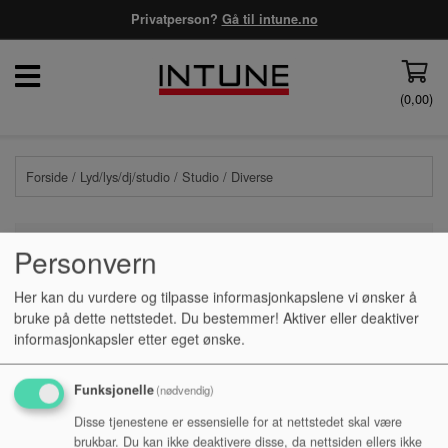
Privatperson?
Gå til intune.no
(
0,00
)
Forside
/
Lyd/lys/dj/studio
/
Studio
/ Diverse
Personvern
PRISFILTER
Her kan du vurdere og tilpasse informasjonkapslene vi ønsker å
bruke på dette nettstedet. Du bestemmer! Aktiver eller deaktiver
informasjonkapsler etter eget ønske.
Ingen produkter funnet
Funksjonelle
(nødvendig)
Disse tjenestene er essensielle for at nettstedet skal være
brukbar. Du kan ikke deaktivere disse, da nettsiden ellers ikke