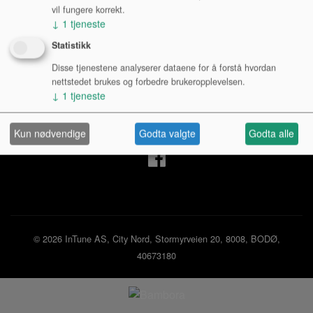
vil fungere korrekt.
↓
1
tjeneste
Mine sider
Statistikk
Disse tjenestene analyserer dataene for å forstå hvordan
Logg inn privatperson
nettstedet brukes og forbedre brukeropplevelsen.
Logg inn bedrift
↓
1
tjeneste
Ny kunde
Kjøpsbetingelser
Personvernerklæring
Kun nødvendige
Godta valgte
Godta alle
© 2026 InTune AS, City Nord, Stormyrveien 20, 8008, BODØ,
40673180