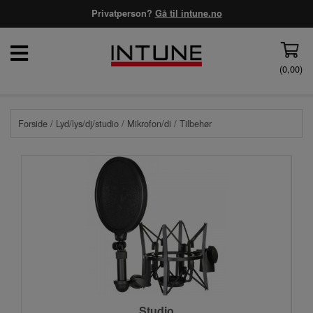
Privatperson?
Gå til intune.no
(
0,00
)
Forside
/
Lyd/lys/dj/studio
/
Mikrofon/di
/ Tilbehør
Studio