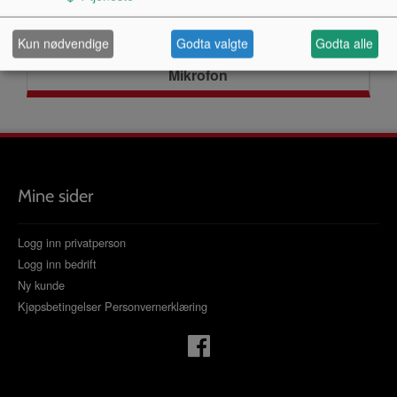
Kun nødvendige
Godta valgte
Godta alle
Mikrofon
Mine sider
Logg inn privatperson
Logg inn bedrift
Ny kunde
Kjøpsbetingelser
Personvernerklæring