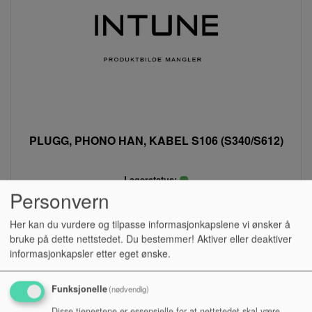
PLUGG, PHONO HAN, KABEL S106 (S340/S612)
Lagerstatus:
Personvern
Kr 32,00
Her kan du vurdere og tilpasse informasjonkapslene vi ønsker å
eksl. mva.
bruke på dette nettstedet. Du bestemmer! Aktiver eller deaktiver
Kjøp
informasjonkapsler etter eget ønske.
Funksjonelle
(nødvendig)
Disse tjenestene er essensielle for at nettstedet skal være