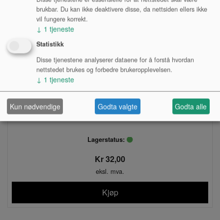
brukbar. Du kan ikke deaktivere disse, da nettsiden ellers ikke
vil fungere korrekt.
↓
1
tjeneste
Statistikk
Disse tjenestene analyserer dataene for å forstå hvordan
nettstedet brukes og forbedre brukeropplevelsen.
↓
1
tjeneste
Kun nødvendige
Godta valgte
Godta alle
PLUGG, PHONO HUN, PANEL S127
Lagerstatus:
Kr 32,00
eksl. mva.
Kjøp