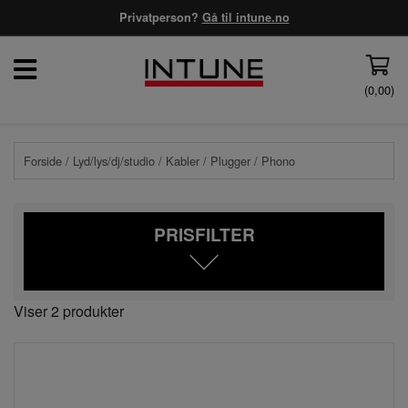
Privatperson?
Gå til intune.no
(
0,00
)
Forside
/
Lyd/lys/dj/studio
/
Kabler
/
Plugger
/ Phono
PRISFILTER
Viser 2 produkter