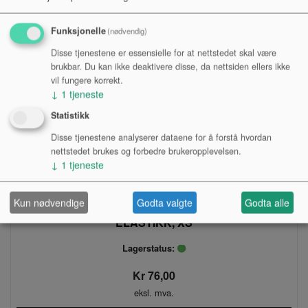
Funksjonelle
(nødvendig)
Disse tjenestene er essensielle for at nettstedet skal være
brukbar. Du kan ikke deaktivere disse, da nettsiden ellers ikke
vil fungere korrekt.
↓
1
tjeneste
Statistikk
Disse tjenestene analyserer dataene for å forstå hvordan
nettstedet brukes og forbedre brukeropplevelsen.
↓
1
tjeneste
Kun nødvendige
Godta valgte
Godta alle
HANSKER, HVITE M/GUMMIGREP, STRIKK
ELASTIKK, XS
Lagerstatus:
Kr 76,00
eksl. mva.