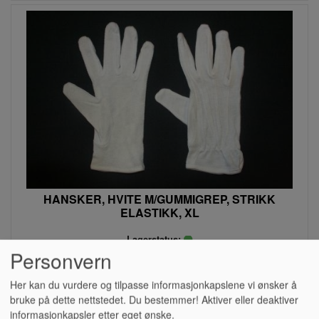
HANSKER, HVITE M/GUMMIGREP, STRIKK
ELASTIKK, XL
Lagerstatus:
Personvern
Kr 76,00
Her kan du vurdere og tilpasse informasjonkapslene vi ønsker å
eksl. mva.
bruke på dette nettstedet. Du bestemmer! Aktiver eller deaktiver
Kjøp
informasjonkapsler etter eget ønske.