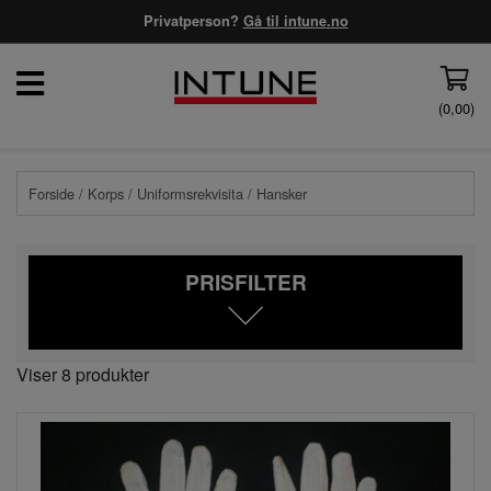
Privatperson?
Gå til intune.no
(
0,00
)
Forside
/
Korps
/
Uniformsrekvisita
/ Hansker
PRISFILTER
Viser 8 produkter