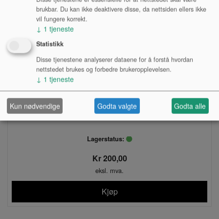
brukbar. Du kan ikke deaktivere disse, da nettsiden ellers ikke
vil fungere korrekt.
↓
1
tjeneste
Statistikk
Disse tjenestene analyserer dataene for å forstå hvordan
nettstedet brukes og forbedre brukeropplevelsen.
↓
1
tjeneste
Kun nødvendige
Godta valgte
Godta alle
TOMMELSTØTTE, BOPEP FLØYTE
Lagerstatus:
Kr 200,00
eksl. mva.
Kjøp