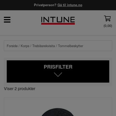
Privatperson?
Gå til intune.no
(
0,00
)
Forside
/
Korps
/
Treblåsrekvisita
/ Tommelbeskytter
PRISFILTER
Viser 2 produkter