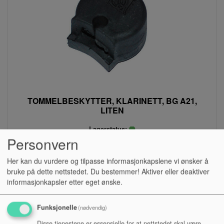
TOMMELBESKYTTER, KLARINETT, BG A21,
LITEN
Lagerstatus:
Personvern
Kr 52,00
Her kan du vurdere og tilpasse informasjonkapslene vi ønsker å
eksl. mva.
bruke på dette nettstedet. Du bestemmer! Aktiver eller deaktiver
Kjøp
informasjonkapsler etter eget ønske.
Funksjonelle
(nødvendig)
Disse tjenestene er essensielle for at nettstedet skal være