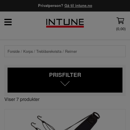
Privatperson?
Gå til intune.no
(
0,00
)
Forside
/
Korps
/
Treblåsrekvisita
/ Reimer
PRISFILTER
Viser 7 produkter