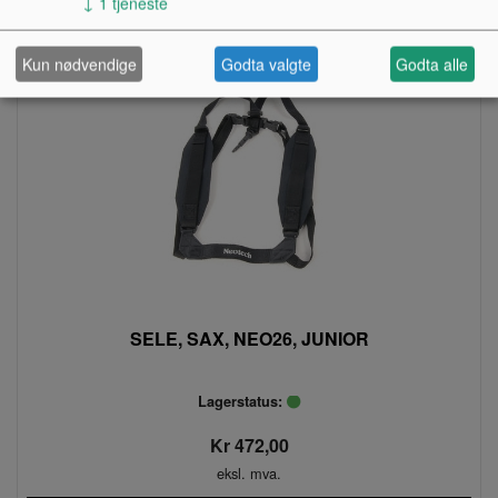
↓
1
tjeneste
Kun nødvendige
Godta valgte
Godta alle
SELE, SAX, NEO26, JUNIOR
Lagerstatus:
Kr 472,00
eksl. mva.