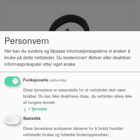
Personvern
Her kan du vurdere og tilpasse informasjonkapslene vi ønsker å
bruke på dette nettstedet. Du bestemmer! Aktiver eller deaktiver
informasjonkapsler etter eget ønske.
Funksjonelle
(nødvendig)
REIM, SAX, NEO6, NAKKE REGULAR
Disse tjenestene er essensielle for at nettstedet skal være
brukbar. Du kan ikke deaktivere disse, da nettsiden ellers ikke
vil fungere korrekt.
Lagerstatus:
↓
1
tjeneste
Kr 360,00
Statistikk
eksl. mva.
Disse tjenestene analyserer dataene for å forstå hvordan
nettstedet brukes og forbedre brukeropplevelsen.
Kjøp