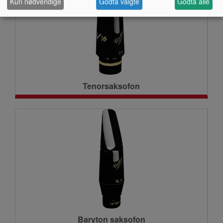
Kun nødvendige
Godta valgte
Godta alle
Tenorsaksofon
Baryton saksofon