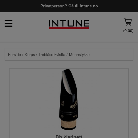
Privatperson?
Gå til intune.no
(
0,00
)
Forside
/
Korps
/
Treblåsrekvisita
/ Munnstykke
Bb klarinett